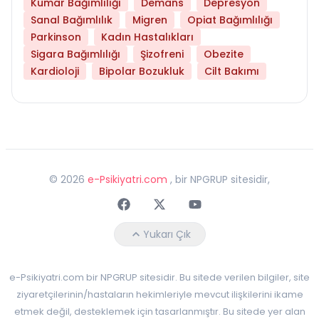
Kumar Bağımlılığı
Demans
Depresyon
Sanal Bağımlılık
Migren
Opiat Bağımlılığı
Parkinson
Kadın Hastalıkları
Sigara Bağımlılığı
Şizofreni
Obezite
Kardioloji
Bipolar Bozukluk
Cilt Bakımı
©
2026
e-Psikiyatri.com
, bir NPGRUP sitesidir,
Faceebok
Twitter
Youtube
Yukarı Çık
e-Psikiyatri.com bir NPGRUP sitesidir. Bu sitede verilen bilgiler, site
ziyaretçilerinin/hastaların hekimleriyle mevcut ilişkilerini ikame
etmek değil, desteklemek için tasarlanmıştır. Bu sitede yer alan