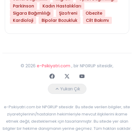
Parkinson
Kadın Hastalıkları
Sigara Bağımlılığı
Şizofreni
Obezite
Kardioloji
Bipolar Bozukluk
Cilt Bakımı
©
2026
e-Psikiyatri.com
, bir NPGRUP sitesidir,
Faceebok
Twitter
Youtube
Yukarı Çık
e-Psikiyatri.com bir NPGRUP sitesidir. Bu sitede verilen bilgiler, site
ziyaretçilerinin/hastaların hekimleriyle mevcut ilişkilerini ikame
etmek değil, desteklemek için tasarlanmıştır. Bu sitede yer alan
bilgiler bir hekime danışmanın yerine geçmez. Tüm hakları saklıdır.