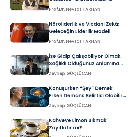
Prof.Dr. Nevzat TARHAN
Nöroliderlik ve Vicdani Zekâ:
Geleceğin Liderlik Modeli
Prof.Dr. Nevzat TARHAN
İşe Gidip Çalışabiliyor Olmak
Sağlıklı Olduğunuz Anlamına
Gelir mi?
Zeynep GÜÇLÜCAN
Konuşurken “Şey” Demek
Erken Demans Belirtisi Olabilir
mi?
Zeynep GÜÇLÜCAN
Kahveye Limon Sıkmak
Zayıflatır mı?