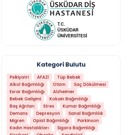
Kategori Bulutu
Psikiyatri
AFAZİ
Tüp Bebek
Alkol Bağımlılığı
Otizm
Saç Dökülmesi
Esrar Bağımlılığı
Alzheimer
Bebek Gelişimi
Kokain Bağımlılığı
Baş Ağrıları
Stres
Kumar Bağımlılığı
Hangi Yaşta Hangi Testi Yaptırmanız Gerekt
Demans
Depresyon
Sanal Bağımlılık
Migren
Opiat Bağımlılığı
Parkinson
Kadın Hastalıkları
Sigara Bağımlılığı