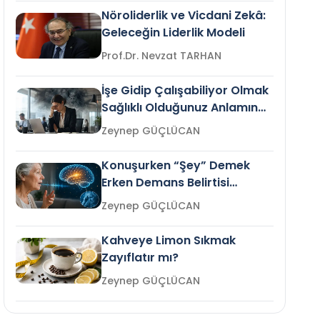
Nöroliderlik ve Vicdani Zekâ:
Geleceğin Liderlik Modeli
Prof.Dr. Nevzat TARHAN
İşe Gidip Çalışabiliyor Olmak
Sağlıklı Olduğunuz Anlamına
Gelir mi?
Zeynep GÜÇLÜCAN
Konuşurken “Şey” Demek
Erken Demans Belirtisi
Olabilir mi?
Zeynep GÜÇLÜCAN
Kahveye Limon Sıkmak
Zayıflatır mı?
Zeynep GÜÇLÜCAN