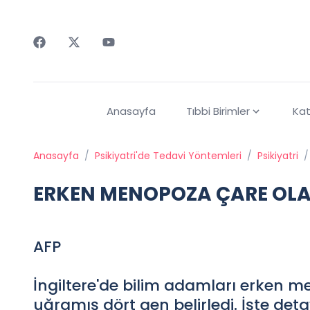
Faceebok
Twitter
Youtube
Anasayfa
Tıbbi Birimler
Kat
Anasayfa
/
Psikiyatri'de Tedavi Yöntemleri
/
Psikiyatri
/
ERKEN MENOPOZA ÇARE OLA
AFP
İngiltere'de bilim adamları erken me
uğramış dört gen belirledi. İşte deta