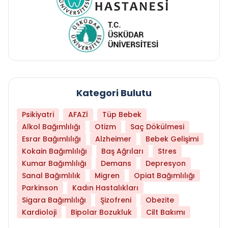
Kategori Bulutu
Psikiyatri
AFAZİ
Tüp Bebek
Alkol Bağımlılığı
Otizm
Saç Dökülmesi
Esrar Bağımlılığı
Alzheimer
Bebek Gelişimi
Kokain Bağımlılığı
Baş Ağrıları
Stres
Kumar Bağımlılığı
Demans
Depresyon
Sanal Bağımlılık
Migren
Opiat Bağımlılığı
Parkinson
Kadın Hastalıkları
Sigara Bağımlılığı
Şizofreni
Obezite
Kardioloji
Bipolar Bozukluk
Cilt Bakımı