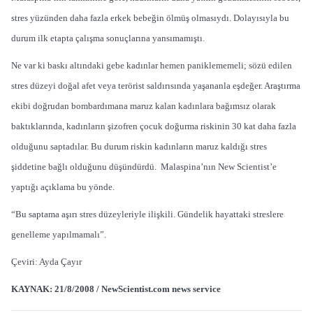
stres yüzünden daha fazla erkek bebeğin ölmüş olmasıydı. Dolayısıyla bu
durum ilk etapta çalışma sonuçlarına yansımamıştı.
Ne var ki baskı altındaki gebe kadınlar hemen paniklememeli; sözü edilen
stres düzeyi doğal afet veya terörist saldırısında yaşananla eşdeğer. Araştırma
ekibi doğrudan bombardımana maruz kalan kadınlara bağımsız olarak
baktıklarında, kadınların şizofren çocuk doğurma riskinin 30 kat daha fazla
olduğunu saptadılar. Bu durum riskin kadınların maruz kaldığı stres
şiddetine bağlı olduğunu düşündürdü. Malaspina’nın New Scientist’e
yaptığı açıklama bu yönde.
“Bu saptama aşırı stres düzeyleriyle ilişkili. Gündelik hayattaki streslere
genelleme yapılmamalı”.
Çeviri: Ayda Çayır
KAYNAK: 21/8/2008 / NewScientist.com news service