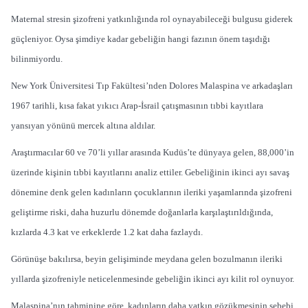
Maternal stresin şizofreni yatkınlığında rol oynayabileceği bulgusu giderek
güçleniyor. Oysa şimdiye kadar gebeliğin hangi fazının önem taşıdığı
bilinmiyordu.
New York Üniversitesi Tıp Fakültesi’nden Dolores Malaspina ve arkadaşları
1967 tarihli, kısa fakat yıkıcı Arap-İsrail çatışmasının tıbbi kayıtlara
yansıyan yönünü mercek altına aldılar.
Araştırmacılar 60 ve 70’li yıllar arasında Kudüs’te dünyaya gelen, 88,000’in
üzerinde kişinin tıbbi kayıtlarını analiz ettiler. Gebeliğinin ikinci ayı savaş
dönemine denk gelen kadınların çocuklarının ileriki yaşamlarında şizofreni
geliştirme riski, daha huzurlu dönemde doğanlarla karşılaştırıldığında,
kızlarda 4.3 kat ve erkeklerde 1.2 kat daha fazlaydı.
Görünüşe bakılırsa, beyin gelişiminde meydana gelen bozulmanın ileriki
yıllarda şizofreniyle neticelenmesinde gebeliğin ikinci ayı kilit rol oynuyor.
Malaspina’nın tahminine göre, kadınların daha yatkın gözükmesinin sebebi,