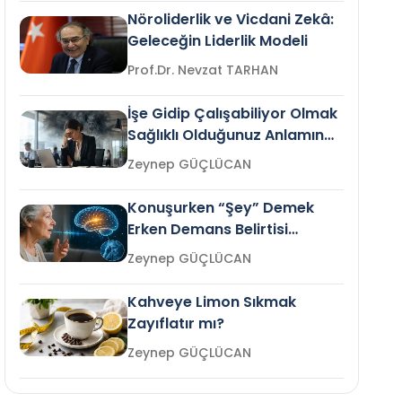
Nöroliderlik ve Vicdani Zekâ:
Geleceğin Liderlik Modeli
Prof.Dr. Nevzat TARHAN
İşe Gidip Çalışabiliyor Olmak
Sağlıklı Olduğunuz Anlamına
Gelir mi?
Zeynep GÜÇLÜCAN
Konuşurken “Şey” Demek
Erken Demans Belirtisi
Olabilir mi?
Zeynep GÜÇLÜCAN
Kahveye Limon Sıkmak
Zayıflatır mı?
Zeynep GÜÇLÜCAN