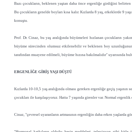
Bazı çocukların, beklenen yaştan daha önce ergenliğe girdiğini belirten
Bu çocukların genelde boyları kısa kalır. Kızlarda 8 yaş, erkeklerde 9 ya
konuştu.
Prof. Dr. Cinaz, bu yaş aralığında büyümeleri hızlanan çocukların yakın
büyüme sürecinden olumsuz etkilenebilir ve beklenen boy uzunluğunun 
tarafından muayene edilmeli, büyüme hızına bakılmalıdır" uyarısında bu
ERGENLİĞE GİRİŞ YAŞI DÜŞTÜ
Kızlarda 10-10,5 yaş aralığında olması gereken ergenliğe geçiş yaşının so
çocukları ile karşılaşıyoruz. Hatta 7 yaşında girenler var. Normal ergenlik
Cinaz, "çevresel uyaranların artmasının ergenliğin daha erken yaşlarda gö
"Hormonal katkıların olduğu besin maddeleri, televizyon gibi kitle il