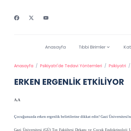
Faceebok
Twitter
Youtube
Anasayfa
Tıbbi Birimler
Kat
Anasayfa
/
Psikiyatri'de Tedavi Yöntemleri
/
Psikiyatri
/
ERKEN ERGENLİK ETKİLİYOR
A.A
Çocuğunuzda erken ergenlik belirtilerine dikkat edin! Gazi Üniversitesi'nd
Gazi Üniversitesi (GÜ) Tıp Fakültesi Dekanı ve Çocuk Endokrinoloji Uz