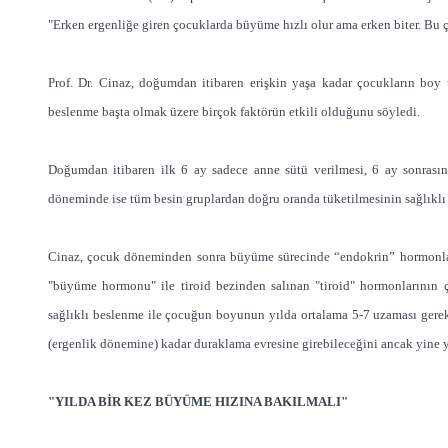
"Erken ergenliğe giren çocuklarda büyüme hızlı olur ama erken biter. Bu ç
Prof. Dr. Cinaz, doğumdan itibaren erişkin yaşa kadar çocukların boy
beslenme başta olmak üzere birçok faktörün etkili olduğunu söyledi.
Doğumdan itibaren ilk 6 ay sadece anne sütü verilmesi, 6 ay sonrasın
döneminde ise tüm besin gruplardan doğru oranda tüketilmesinin sağlıklı 
Cinaz, çocuk döneminden sonra büyüme sürecinde “endokrin” hormonların
"büyüme hormonu" ile tiroid bezinden salınan "tiroid" hormonlarının 
sağlıklı beslenme ile çocuğun boyunun yılda ortalama 5-7 uzaması gerek
(ergenlik dönemine) kadar duraklama evresine girebileceğini ancak yine 
"YILDA BİR KEZ BÜYÜME HIZINA BAKILMALI"