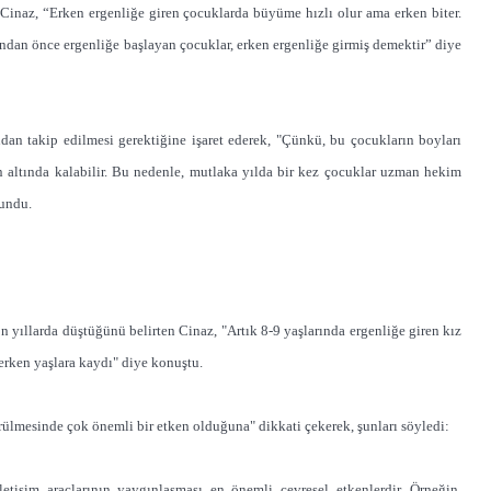
 Cinaz, “Erken ergenliğe giren çocuklarda büyüme hızlı olur ama erken biter.
şından önce ergenliğe başlayan çocuklar, erken ergenliğe girmiş demektir” diye
dan takip edilmesi gerektiğine işaret ederek, "Çünkü, bu çocukların boyları
altında kalabilir. Bu nedenle, mutlaka yılda bir kez çocuklar uzman hekim
lundu.
n yıllarda düştüğünü belirten Cinaz, "Artık 8-9 yaşlarında ergenliğe giren kız
 erken yaşlara kaydı" diye konuştu.
rülmesinde çok önemli bir etken olduğuna" dikkati çekerek, şunları söyledi:
etişim araçlarının yaygınlaşması en önemli çevresel etkenlerdir. Örneğin,