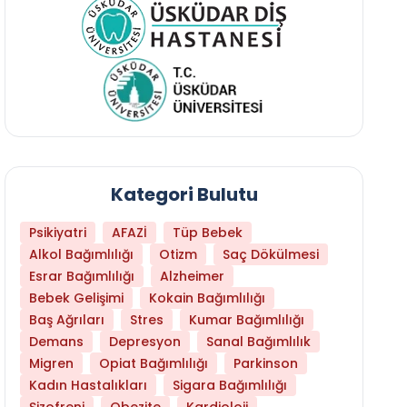
Kategori Bulutu
Psikiyatri
AFAZİ
Tüp Bebek
Alkol Bağımlılığı
Otizm
Saç Dökülmesi
Esrar Bağımlılığı
Alzheimer
Bebek Gelişimi
Kokain Bağımlılığı
Baş Ağrıları
Stres
Kumar Bağımlılığı
Daha Az Protein Tüketmek Yaşlanmayı Yava
Demans
Depresyon
Sanal Bağımlılık
Migren
Opiat Bağımlılığı
Parkinson
Kadın Hastalıkları
Sigara Bağımlılığı