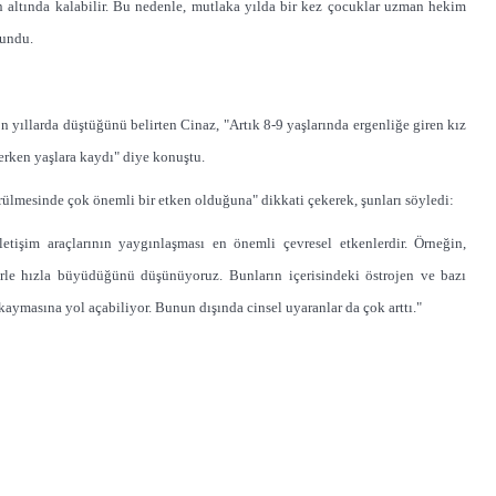
altında kalabilir. Bu nedenle, mutlaka yılda bir kez çocuklar uzman hekim
lundu.
n yıllarda düştüğünü belirten Cinaz, "Artık 8-9 yaşlarında ergenliğe giren kız
 erken yaşlara kaydı" diye konuştu.
rülmesinde çok önemli bir etken olduğuna" dikkati çekerek, şunları söyledi:
etişim araçlarının yaygınlaşması en önemli çevresel etkenlerdir. Örneğin,
erle hızla büyüdüğünü düşünüyoruz. Bunların içerisindeki östrojen ve bazı
aymasına yol açabiliyor. Bunun dışında cinsel uyaranlar da çok arttı."