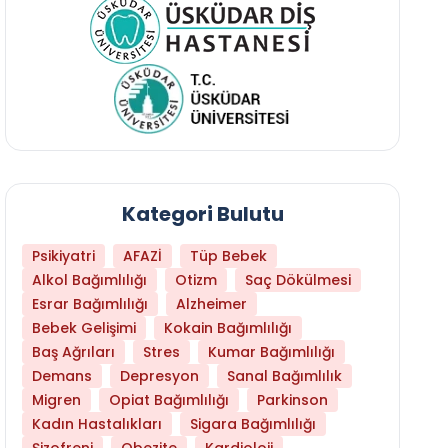
Kategori Bulutu
Psikiyatri
AFAZİ
Tüp Bebek
Alkol Bağımlılığı
Otizm
Saç Dökülmesi
Esrar Bağımlılığı
Alzheimer
Bebek Gelişimi
Kokain Bağımlılığı
Baş Ağrıları
Stres
Kumar Bağımlılığı
Daha Az Protein Tüketmek Yaşlanmayı Yava
Demans
Depresyon
Sanal Bağımlılık
Migren
Opiat Bağımlılığı
Parkinson
Kadın Hastalıkları
Sigara Bağımlılığı