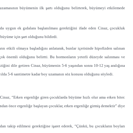
 uzamasının büyümenin ilk şartı olduğunu belirterek, büyümeyi etkilemede
da uygun ek gıdalara başlanılması gerektiğini ifade eden Cinaz, çocukluk
büyüme için şart olduğunu bildirdi.
 etkili olmaya başladığını anlatarak, bunlar içerisinde hipofizden salınan
çok önemli olduğunu belirtti. Bu hormonların yeterli düzeyde salınması ve
tiğini dile getiren Cinaz, büyümenin 5-6 yaşından sonra 10-12 yaş aralığına
yılda 5-6 santimetre kadar boy uzamanın söz konusu olduğunu söyledi.
 Cinaz, “Erken ergenliğe giren çocuklarda büyüme hızlı olur ama erken biter.
şından önce ergenliğe başlayan çocuklar, erken ergenliğe girmiş demektir” diye
dan takip edilmesi gerektiğine işaret ederek, “Çünkü, bu çocukların boyları