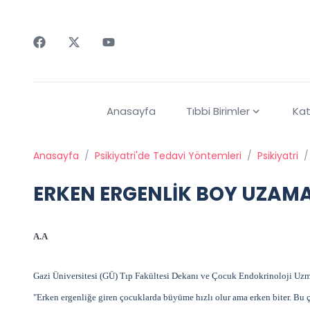
Faceebok
Twitter
Youtube
Anasayfa
Tıbbi Birimler
Kat
Anasayfa
/
Psikiyatri'de Tedavi Yöntemleri
/
Psikiyatri
/
ERKEN ERGENLİK BOY UZAMA
A.A
Gazi Üniversitesi (GÜ) Tıp Fakültesi Dekanı ve Çocuk Endokrinoloji Uzman
"Erken ergenliğe giren çocuklarda büyüme hızlı olur ama erken biter. Bu ç