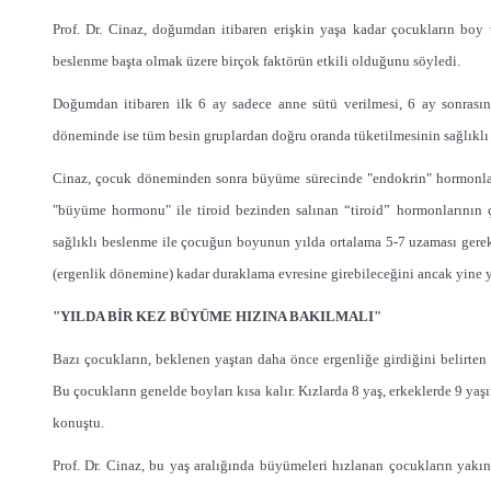
Prof. Dr. Cinaz, doğumdan itibaren erişkin yaşa kadar çocukların boy
beslenme başta olmak üzere birçok faktörün etkili olduğunu söyledi.
Doğumdan itibaren ilk 6 ay sadece anne sütü verilmesi, 6 ay sonrasın
döneminde ise tüm besin gruplardan doğru oranda tüketilmesinin sağlıklı 
Cinaz, çocuk döneminden sonra büyüme sürecinde "endokrin" hormonların
"büyüme hormonu" ile tiroid bezinden salınan “tiroid” hormonlarının 
sağlıklı beslenme ile çocuğun boyunun yılda ortalama 5-7 uzaması gerek
(ergenlik dönemine) kadar duraklama evresine girebileceğini ancak yine 
"YILDA BİR KEZ BÜYÜME HIZINA BAKILMALI"
Bazı çocukların, beklenen yaştan daha önce ergenliğe girdiğini belirten
Bu çocukların genelde boyları kısa kalır. Kızlarda 8 yaş, erkeklerde 9 ya
konuştu.
Prof. Dr. Cinaz, bu yaş aralığında büyümeleri hızlanan çocukların yakın