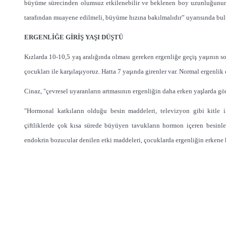
büyüme sürecinden olumsuz etkilenebilir ve beklenen boy uzunluğunun 
tarafından muayene edilmeli, büyüme hızına bakılmalıdır” uyarısında bu
ERGENLİĞE GİRİŞ YAŞI DÜŞTÜ
Kızlarda 10-10,5 yaş aralığında olması gereken ergenliğe geçiş yaşının so
çocukları ile karşılaşıyoruz. Hatta 7 yaşında girenler var. Normal ergenlik
Cinaz, "çevresel uyaranların artmasının ergenliğin daha erken yaşlarda gö
"Hormonal katkıların olduğu besin maddeleri, televizyon gibi kitle il
çiftliklerde çok kısa sürede büyüyen tavukların hormon içeren besinl
endokrin bozucular denilen etki maddeleri, çocuklarda ergenliğin erkene k