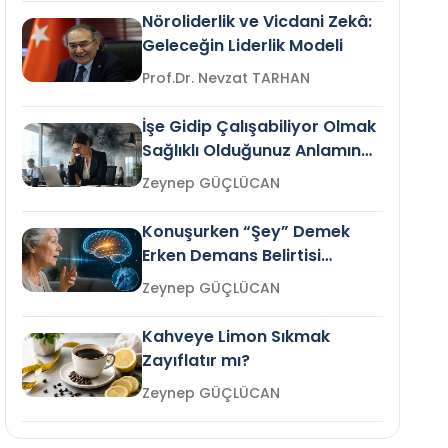
Nöroliderlik ve Vicdani Zekâ:
Geleceğin Liderlik Modeli
Prof.Dr. Nevzat TARHAN
İşe Gidip Çalışabiliyor Olmak
Sağlıklı Olduğunuz Anlamına
Gelir mi?
Zeynep GÜÇLÜCAN
Konuşurken “Şey” Demek
Erken Demans Belirtisi
Olabilir mi?
Zeynep GÜÇLÜCAN
Kahveye Limon Sıkmak
Zayıflatır mı?
Zeynep GÜÇLÜCAN