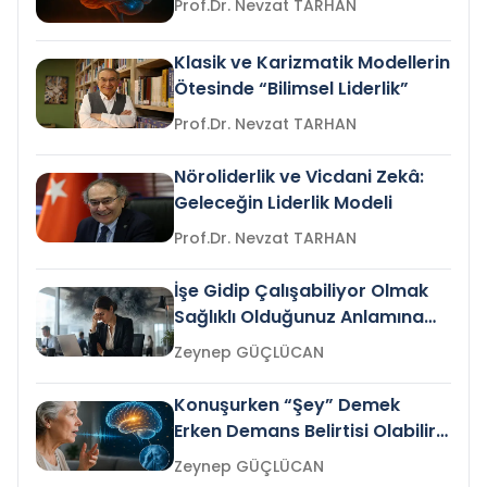
Prof.Dr. Nevzat TARHAN
Klasik ve Karizmatik Modellerin
Ötesinde “Bilimsel Liderlik”
Prof.Dr. Nevzat TARHAN
Nöroliderlik ve Vicdani Zekâ:
Geleceğin Liderlik Modeli
Prof.Dr. Nevzat TARHAN
İşe Gidip Çalışabiliyor Olmak
Sağlıklı Olduğunuz Anlamına
Gelir mi?
Zeynep GÜÇLÜCAN
Konuşurken “Şey” Demek
Erken Demans Belirtisi Olabilir
mi?
Zeynep GÜÇLÜCAN