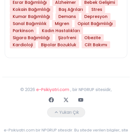
Esrar Bağımlılığı
Alzheimer
Bebek Gelişimi
Kokain Bağımlılığı
Baş Ağrıları
Stres
Kumar Bağımlılığı
Demans
Depresyon
Sanal Bağımlılık
Migren
Opiat Bağımlılığı
Parkinson
Kadın Hastalıkları
Sigara Bağımlılığı
Şizofreni
Obezite
Kardioloji
Bipolar Bozukluk
Cilt Bakımı
©
2026
e-Psikiyatri.com
, bir NPGRUP sitesidir,
Faceebok
Twitter
Youtube
Yukarı Çık
e-Psikiyatri.com bir NPGRUP sitesidir. Bu sitede verilen bilgiler, site