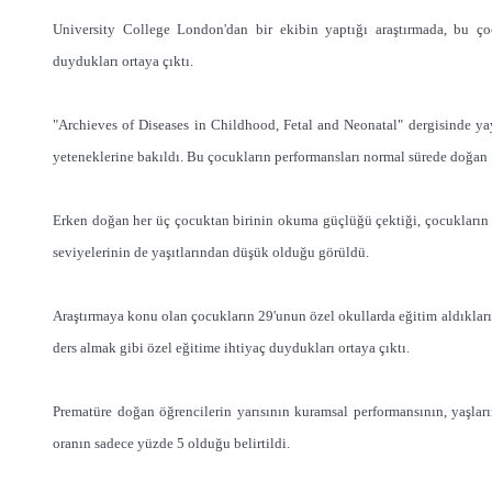
University College London'dan bir ekibin yaptığı araştırmada, bu ç
duydukları ortaya çıktı.
"Archieves of Diseases in Childhood, Fetal and Neonatal" dergisinde ya
yeteneklerine bakıldı. Bu çocukların performansları normal sürede doğan 1
Erken doğan her üç çocuktan birinin okuma güçlüğü çektiği, çocukların 
seviyelerinin de yaşıtlarından düşük olduğu görüldü.
Araştırmaya konu olan çocukların 29'unun özel okullarda eğitim aldıkları, 
ders almak gibi özel eğitime ihtiyaç duydukları ortaya çıktı.
Prematüre doğan öğrencilerin yarısının kuramsal performansının, yaşla
oranın sadece yüzde 5 olduğu belirtildi.