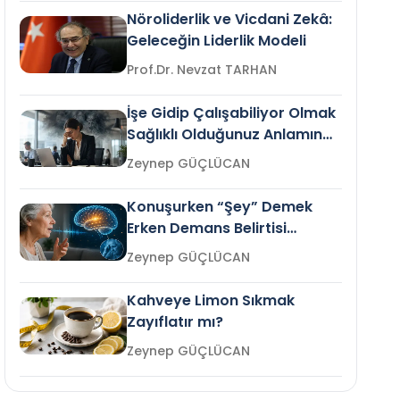
Nöroliderlik ve Vicdani Zekâ:
Geleceğin Liderlik Modeli
Prof.Dr. Nevzat TARHAN
İşe Gidip Çalışabiliyor Olmak
Sağlıklı Olduğunuz Anlamına
Gelir mi?
Zeynep GÜÇLÜCAN
Konuşurken “Şey” Demek
Erken Demans Belirtisi
Olabilir mi?
Zeynep GÜÇLÜCAN
Kahveye Limon Sıkmak
Zayıflatır mı?
Zeynep GÜÇLÜCAN