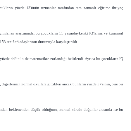
ocukların yüzde 13'ünün uzmanlar tarafından tam zamanlı eğitime ihtiyaç
yımlanan araştırmada, bu çocukların 11 yaşındaykenki IQ'larına ve kuramsal
53 sınıf arkadaşlarının durumuyla karşılaştırıldı.
yüzde 44'ünün de matematikte zorlandığı belirlendi. Ayrıca bu çocukların IQ
diğerlerinin normal okullara gittikleri ancak bunların yüzde 57'sinin, bire bir
rından beklenenden düşük olduğunu, normal sürede doğanlar arasında ise bu