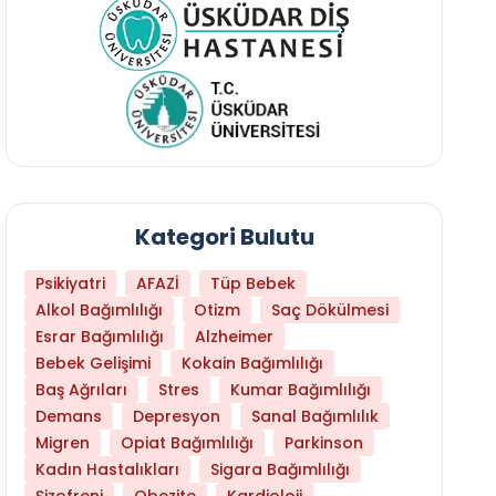
Kategori Bulutu
Psikiyatri
AFAZİ
Tüp Bebek
Alkol Bağımlılığı
Otizm
Saç Dökülmesi
Esrar Bağımlılığı
Alzheimer
Bebek Gelişimi
Kokain Bağımlılığı
Baş Ağrıları
Stres
Kumar Bağımlılığı
Daha Az Protein Tüketmek Yaşlanmayı Yava
Demans
Depresyon
Sanal Bağımlılık
Migren
Opiat Bağımlılığı
Parkinson
Kadın Hastalıkları
Sigara Bağımlılığı