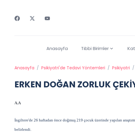
Faceebok
Twitter
Youtube
Anasayfa
Tıbbi Birimler
Kat
Anasayfa
/
Psikiyatri'de Tedavi Yöntemleri
/
Psikiyatri
/
ERKEN DOĞAN ZORLUK ÇEKİ
A.A
İngiltere'de 26 haftadan önce doğmuş 219 çocuk üzerinde yapılan araştır
belirlendi.