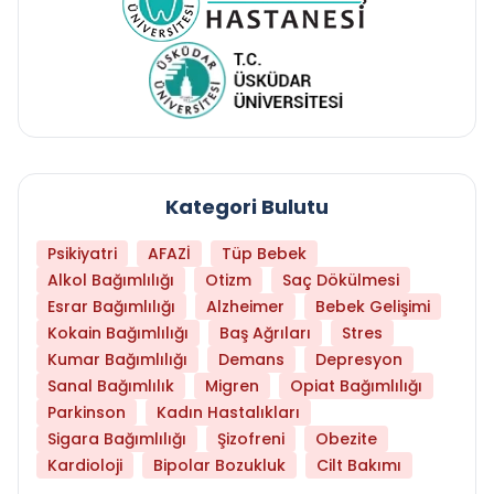
Kategori Bulutu
Psikiyatri
AFAZİ
Tüp Bebek
Alkol Bağımlılığı
Otizm
Saç Dökülmesi
Esrar Bağımlılığı
Alzheimer
Bebek Gelişimi
Kokain Bağımlılığı
Baş Ağrıları
Stres
Kumar Bağımlılığı
Demans
Depresyon
Sanal Bağımlılık
Migren
Opiat Bağımlılığı
Parkinson
Kadın Hastalıkları
Sigara Bağımlılığı
Şizofreni
Obezite
Kardioloji
Bipolar Bozukluk
Cilt Bakımı