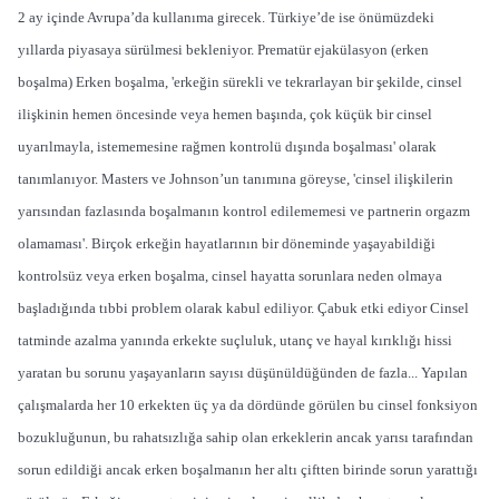
2 ay içinde Avrupa’da kullanıma girecek. Türkiye’de ise önümüzdeki
yıllarda piyasaya sürülmesi bekleniyor. Prematür ejakülasyon (erken
boşalma) Erken boşalma, 'erkeğin sürekli ve tekrarlayan bir şekilde, cinsel
ilişkinin hemen öncesinde veya hemen başında, çok küçük bir cinsel
uyarılmayla, istememesine rağmen kontrolü dışında boşalması' olarak
tanımlanıyor. Masters ve Johnson’un tanımına göreyse, 'cinsel ilişkilerin
yarısından fazlasında boşalmanın kontrol edilememesi ve partnerin orgazm
olamaması'. Birçok erkeğin hayatlarının bir döneminde yaşayabildiği
kontrolsüz veya erken boşalma, cinsel hayatta sorunlara neden olmaya
başladığında tıbbi problem olarak kabul ediliyor. Çabuk etki ediyor Cinsel
tatminde azalma yanında erkekte suçluluk, utanç ve hayal kırıklığı hissi
yaratan bu sorunu yaşayanların sayısı düşünüldüğünden de fazla... Yapılan
çalışmalarda her 10 erkekten üç ya da dördünde görülen bu cinsel fonksiyon
bozukluğunun, bu rahatsızlığa sahip olan erkeklerin ancak yarısı tarafından
sorun edildiği ancak erken boşalmanın her altı çiftten birinde sorun yarattığı