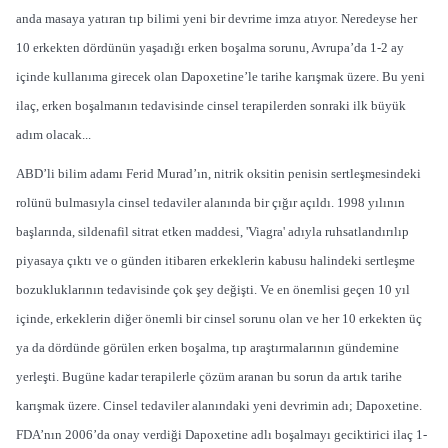
anda masaya yatıran tıp bilimi yeni bir devrime imza atıyor. Neredeyse her
10 erkekten dördünün yaşadığı erken boşalma sorunu, Avrupa’da 1-2 ay
içinde kullanıma girecek olan Dapoxetine’le tarihe karışmak üzere. Bu yeni
ilaç, erken boşalmanın tedavisinde cinsel terapilerden sonraki ilk büyük
adım olacak...
ABD’li bilim adamı Ferid Murad’ın, nitrik oksitin penisin sertleşmesindeki
rolünü bulmasıyla cinsel tedaviler alanında bir çığır açıldı. 1998 yılının
başlarında, sildenafil sitrat etken maddesi, 'Viagra' adıyla ruhsatlandırılıp
piyasaya çıktı ve o günden itibaren erkeklerin kabusu halindeki sertleşme
bozukluklarının tedavisinde çok şey değişti. Ve en önemlisi geçen 10 yıl
içinde, erkeklerin diğer önemli bir cinsel sorunu olan ve her 10 erkekten üç
ya da dördünde görülen erken boşalma, tıp araştırmalarının gündemine
yerleşti. Bugüne kadar terapilerle çözüm aranan bu sorun da artık tarihe
karışmak üzere. Cinsel tedaviler alanındaki yeni devrimin adı; Dapoxetine.
FDA’nın 2006’da onay verdiği Dapoxetine adlı boşalmayı geciktirici ilaç 1-