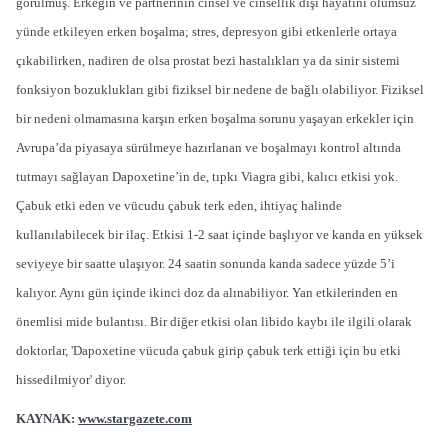
görülmüş. Erkeğin ve partnerinin cinsel ve cinsellik dışı hayatını olumsuz
yünde etkileyen erken boşalma; stres, depresyon gibi etkenlerle ortaya
çıkabilirken, nadiren de olsa prostat bezi hastalıkları ya da sinir sistemi
fonksiyon bozuklukları gibi fiziksel bir nedene de bağlı olabiliyor. Fiziksel
bir nedeni olmamasına karşın erken boşalma sorunu yaşayan erkekler için
Avrupa’da piyasaya sürülmeye hazırlanan ve boşalmayı kontrol altında
tutmayı sağlayan Dapoxetine’in de, tıpkı Viagra gibi, kalıcı etkisi yok.
Çabuk etki eden ve vücudu çabuk terk eden, ihtiyaç halinde
kullanılabilecek bir ilaç. Etkisi 1-2 saat içinde başlıyor ve kanda en yüksek
seviyeye bir saatte ulaşıyor. 24 saatin sonunda kanda sadece yüzde 5’i
kalıyor. Aynı gün içinde ikinci doz da alınabiliyor. Yan etkilerinden en
önemlisi mide bulantısı. Bir diğer etkisi olan libido kaybı ile ilgili olarak
doktorlar, 'Dapoxetine vücuda çabuk girip çabuk terk ettiği için bu etki
hissedilmiyor' diyor.
KAYNAK:
www.stargazete.com