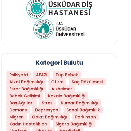
Kategori Bulutu
Psikiyatri
AFAZİ
Tüp Bebek
Alkol Bağımlılığı
Otizm
Saç Dökülmesi
Esrar Bağımlılığı
Alzheimer
Bebek Gelişimi
Kokain Bağımlılığı
Baş Ağrıları
Stres
Kumar Bağımlılığı
Hangi Yaşta Hangi Testi Yaptırmanız Gerekt
Demans
Depresyon
Sanal Bağımlılık
Migren
Opiat Bağımlılığı
Parkinson
Kadın Hastalıkları
Sigara Bağımlılığı