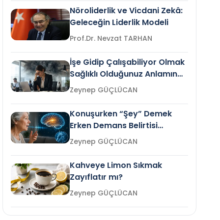
Nöroliderlik ve Vicdani Zekâ:
Geleceğin Liderlik Modeli
Prof.Dr. Nevzat TARHAN
İşe Gidip Çalışabiliyor Olmak
Sağlıklı Olduğunuz Anlamına
Gelir mi?
Zeynep GÜÇLÜCAN
Konuşurken “Şey” Demek
Erken Demans Belirtisi
Olabilir mi?
Zeynep GÜÇLÜCAN
Kahveye Limon Sıkmak
Zayıflatır mı?
Zeynep GÜÇLÜCAN