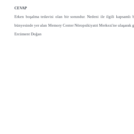
CEVAP
Erken boşalma tedavisi olan bir sorundur. Nedeni ile ilgili kapsaml
bünyesinde yer alan Memory Center Nöropsikiyatri Merkezi'ne ulaşarak ger
Ercüment Doğan