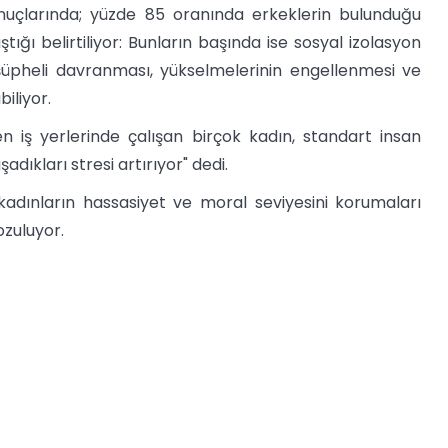
uçlarında; yüzde 85 oranında erkeklerin bulunduğu
tığı belirtiliyor: Bunların başında ise sosyal izolasyon
n şüpheli davranması, yükselmelerinin engellenmesi ve
iliyor.
iş yerlerinde çalışan birçok kadın, standart insan
adıkları stresi artırıyor" dedi.
 kadınların hassasiyet ve moral seviyesini korumaları
ozuluyor.