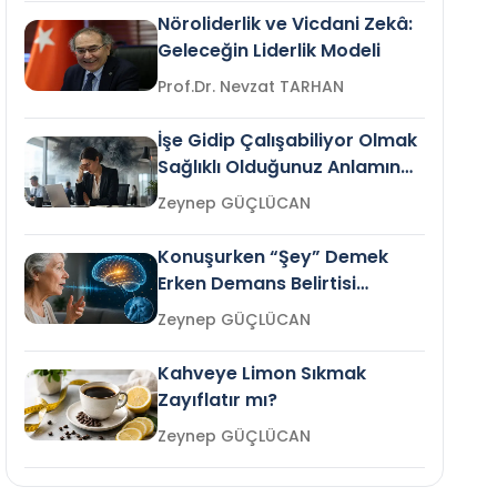
Nöroliderlik ve Vicdani Zekâ:
Geleceğin Liderlik Modeli
Prof.Dr. Nevzat TARHAN
İşe Gidip Çalışabiliyor Olmak
Sağlıklı Olduğunuz Anlamına
Gelir mi?
Zeynep GÜÇLÜCAN
Konuşurken “Şey” Demek
Erken Demans Belirtisi
Olabilir mi?
Zeynep GÜÇLÜCAN
Kahveye Limon Sıkmak
Zayıflatır mı?
Zeynep GÜÇLÜCAN