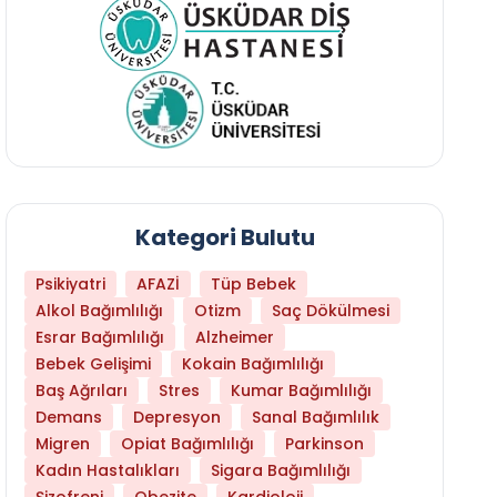
Kategori Bulutu
Psikiyatri
AFAZİ
Tüp Bebek
Alkol Bağımlılığı
Otizm
Saç Dökülmesi
Esrar Bağımlılığı
Alzheimer
Bebek Gelişimi
Kokain Bağımlılığı
Baş Ağrıları
Stres
Kumar Bağımlılığı
Hangi Yaşta Hangi Testi Yaptırmanız Gerekt
Demans
Depresyon
Sanal Bağımlılık
Migren
Opiat Bağımlılığı
Parkinson
Kadın Hastalıkları
Sigara Bağımlılığı