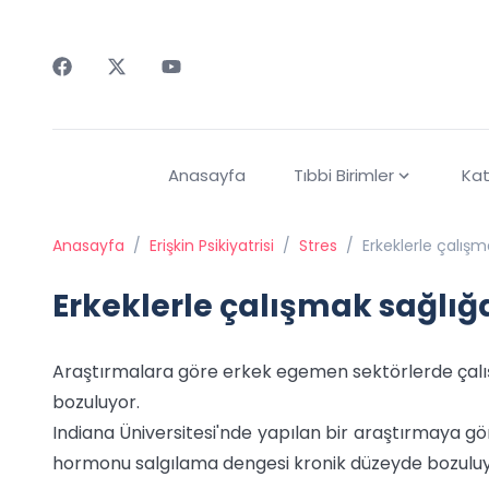
Faceebok
Twitter
Youtube
Anasayfa
Tıbbi Birimler
Kat
Anasayfa
/
Erişkin Psikiyatrisi
/
Stres
/
Erkeklerle çalışma
Erkeklerle çalışmak sağlığa
Araştırmalara göre erkek egemen sektörlerde çalı
bozuluyor.
Indiana Üniversitesi'nde yapılan bir araştırmaya g
hormonu salgılama dengesi kronik düzeyde bozuluy