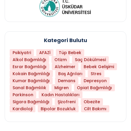
Kategori Bulutu
Psikiyatri
AFAZİ
Tüp Bebek
Alkol Bağımlılığı
Otizm
Saç Dökülmesi
Esrar Bağımlılığı
Alzheimer
Bebek Gelişimi
Kokain Bağımlılığı
Baş Ağrıları
Stres
Kumar Bağımlılığı
Demans
Depresyon
Sanal Bağımlılık
Migren
Opiat Bağımlılığı
Parkinson
Kadın Hastalıkları
Sigara Bağımlılığı
Şizofreni
Obezite
Kardioloji
Bipolar Bozukluk
Cilt Bakımı