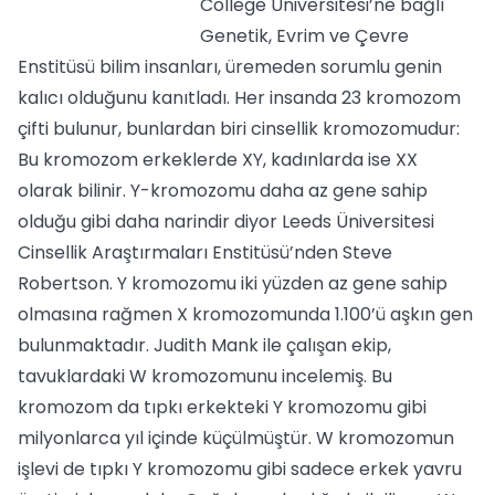
College Üniversitesi’ne bağlı
Genetik, Evrim ve Çevre
Enstitüsü bilim insanları, üremeden sorumlu genin
kalıcı olduğunu kanıtladı. Her insanda 23 kromozom
çifti bulunur, bunlardan biri cinsellik kromozomudur:
Bu kromozom erkeklerde XY, kadınlarda ise XX
olarak bilinir. Y-kromozomu daha az gene sahip
olduğu gibi daha narindir diyor Leeds Üniversitesi
Cinsellik Araştırmaları Enstitüsü’nden Steve
Robertson. Y kromozomu iki yüzden az gene sahip
olmasına rağmen X kromozomunda 1.100’ü aşkın gen
bulunmaktadır. Judith Mank ile çalışan ekip,
tavuklardaki W kromozomunu incelemiş. Bu
kromozom da tıpkı erkekteki Y kromozomu gibi
milyonlarca yıl içinde küçülmüştür. W kromozomun
işlevi de tıpkı Y kromozomu gibi sadece erkek yavru