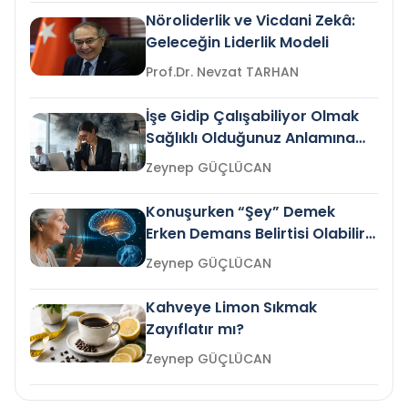
Nöroliderlik ve Vicdani Zekâ:
Geleceğin Liderlik Modeli
Prof.Dr. Nevzat TARHAN
İşe Gidip Çalışabiliyor Olmak
Sağlıklı Olduğunuz Anlamına
Gelir mi?
Zeynep GÜÇLÜCAN
Konuşurken “Şey” Demek
Erken Demans Belirtisi Olabilir
mi?
Zeynep GÜÇLÜCAN
Kahveye Limon Sıkmak
Zayıflatır mı?
Zeynep GÜÇLÜCAN