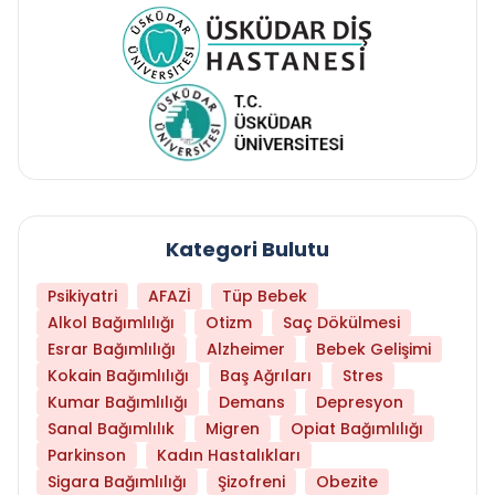
Kategori Bulutu
Psikiyatri
AFAZİ
Tüp Bebek
Alkol Bağımlılığı
Otizm
Saç Dökülmesi
Esrar Bağımlılığı
Alzheimer
Bebek Gelişimi
Kokain Bağımlılığı
Baş Ağrıları
Stres
Kumar Bağımlılığı
Demans
Depresyon
Sanal Bağımlılık
Migren
Opiat Bağımlılığı
Parkinson
Kadın Hastalıkları
Sigara Bağımlılığı
Şizofreni
Obezite