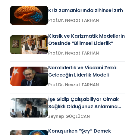
Kriz zamanlarında zihinsel zırh
Prof.Dr. Nevzat TARHAN
Klasik ve Karizmatik Modellerin
Ötesinde “Bilimsel Liderlik”
Prof.Dr. Nevzat TARHAN
Nöroliderlik ve Vicdani Zekâ:
Geleceğin Liderlik Modeli
Prof.Dr. Nevzat TARHAN
İşe Gidip Çalışabiliyor Olmak
Sağlıklı Olduğunuz Anlamına
Gelir mi?
Zeynep GÜÇLÜCAN
Konuşurken “Şey” Demek