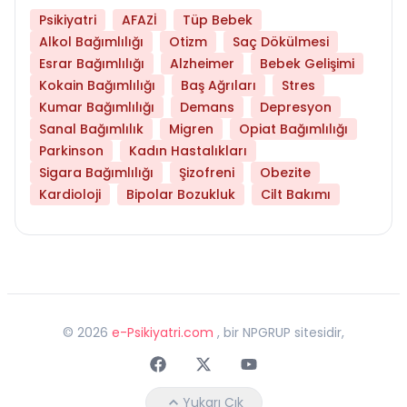
Psikiyatri
AFAZİ
Tüp Bebek
Alkol Bağımlılığı
Otizm
Saç Dökülmesi
Esrar Bağımlılığı
Alzheimer
Bebek Gelişimi
Kokain Bağımlılığı
Baş Ağrıları
Stres
Kumar Bağımlılığı
Demans
Depresyon
Sanal Bağımlılık
Migren
Opiat Bağımlılığı
Parkinson
Kadın Hastalıkları
Sigara Bağımlılığı
Şizofreni
Obezite
Kardioloji
Bipolar Bozukluk
Cilt Bakımı
©
2026
e-Psikiyatri.com
, bir NPGRUP sitesidir,
Faceebok
Twitter
Youtube
Yukarı Çık