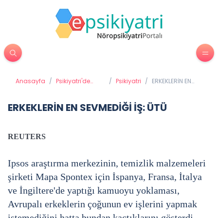
Anasayfa
/
Psikiyatri'de
/
Psikiyatri
/
ERKEKLERİN EN
Tedavi
SEVMEDİĞİ İŞ: ÜTÜ
Yöntemleri
ERKEKLERİN EN SEVMEDİĞİ İŞ: ÜTÜ
REUTERS
Ipsos araştırma merkezinin, temizlik malzemeleri
şirketi Mapa Spontex için İspanya, Fransa, İtalya
ve İngiltere'de yaptığı kamuoyu yoklaması,
Avrupalı erkeklerin çoğunun ev işlerini yapmak
istemediğini hatta bundan kaçtıklarını gösterdi.