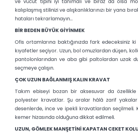
ve vücut tipini iyi tanımalı ve biraz da olsa mo
kalıplaşmış stilinizi ve alışkanlıklarınızı bir yana b
hataları tekrarlamayın...
BİR BEDEN BÜYÜK GİYİNMEK
Ofis ortamlarına baktığınızda fark edeceksiniz k
kıyafetler seçiyor. Uzun, bol omuzlardan düşen, kol
pantolonlarından ve aba gibi paltolardan uzak du
seçmeye çalışın.
ÇOK UZUN BAĞLANMIŞ KALIN KRAVAT
Takım ebiseyi bozan bir aksesuvar da özellikle T
polyester kravatlar. Şu aralar hâlâ zarif yakal
desenlerde, ince ve ipekli kravatlardan seçilmeli.
kemer hizasında olduğuna dikkat edilmeli.
UZUN, GÖMLEK MANŞETİNİ KAPATAN CEKET KOL