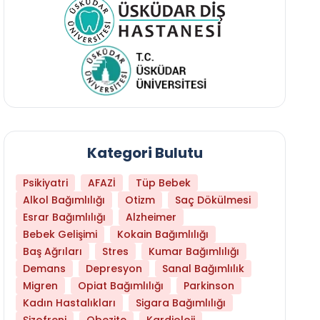
Kategori Bulutu
Psikiyatri
AFAZİ
Tüp Bebek
Alkol Bağımlılığı
Otizm
Saç Dökülmesi
Esrar Bağımlılığı
Alzheimer
Bebek Gelişimi
Kokain Bağımlılığı
Baş Ağrıları
Stres
Kumar Bağımlılığı
Beyin Metastazı Nedir? Kanser Beyne Nasıl Y
Demans
Depresyon
Sanal Bağımlılık
Migren
Opiat Bağımlılığı
Parkinson
Kadın Hastalıkları
Sigara Bağımlılığı