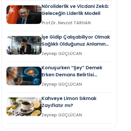
Nöroliderlik ve Vicdani Zekâ:
Geleceğin Liderlik Modeli
Prof.Dr. Nevzat TARHAN
İşe Gidip Çalışabiliyor Olmak
Sağlıklı Olduğunuz Anlamına
Gelir mi?
Zeynep GÜÇLÜCAN
Konuşurken “Şey” Demek
Erken Demans Belirtisi
Olabilir mi?
Zeynep GÜÇLÜCAN
Kahveye Limon Sıkmak
Zayıflatır mı?
Zeynep GÜÇLÜCAN