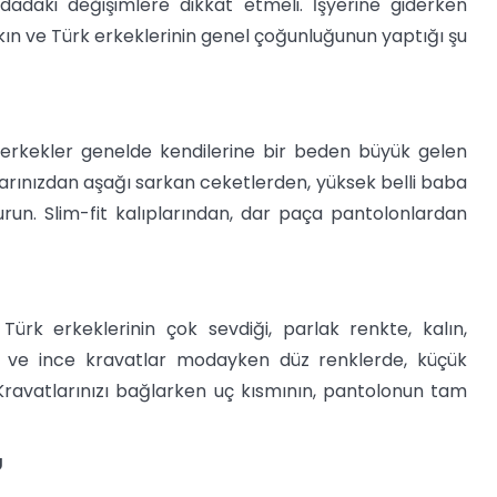
dadaki değişimlere dikkat etmeli. İşyerine giderken
ırakın ve Türk erkeklerinin genel çoğunluğunun yaptığı şu
i erkekler genelde kendilerine bir beden büyük gelen
larınızdan aşağı sarkan ceketlerden, yüksek belli baba
run. Slim-fit kalıplarından, dar paça pantolonlardan
ürk erkeklerinin çok sevdiği, parlak renkte, kalın,
ar ve ince kravatlar modayken düz renklerde, küçük
 Kravatlarınızı bağlarken uç kısmının, pantolonun tam
U