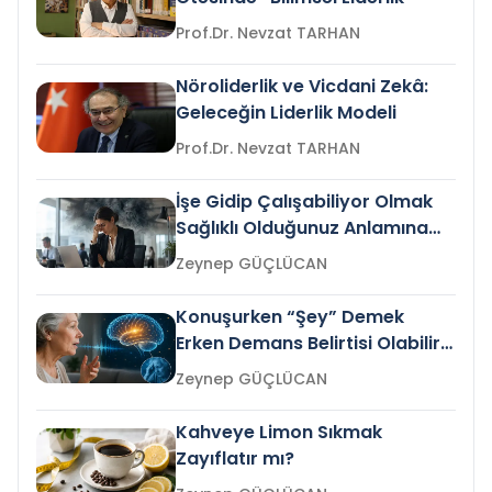
Prof.Dr. Nevzat TARHAN
Nöroliderlik ve Vicdani Zekâ:
Geleceğin Liderlik Modeli
Prof.Dr. Nevzat TARHAN
İşe Gidip Çalışabiliyor Olmak
Sağlıklı Olduğunuz Anlamına
Gelir mi?
Zeynep GÜÇLÜCAN
Konuşurken “Şey” Demek
Erken Demans Belirtisi Olabilir
mi?
Zeynep GÜÇLÜCAN
Kahveye Limon Sıkmak
Zayıflatır mı?