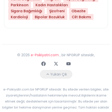
Parkinson
Kadın Hastalıkları
Sigara Bağımlılığı
Şizofreni
Obezite
Kardioloji
Bipolar Bozukluk
Cilt Bakımı
©
2026
e-Psikiyatri.com
, bir NPGRUP sitesidir,
Faceebok
Twitter
Youtube
Yukarı Çık
e-Psikiyatri.com bir NPGRUP sitesidir. Bu sitede verilen bilgiler, site
ziyaretçilerinin/hastaların hekimleriyle mevcut ilişkilerini ikame
etmek değil, desteklemek için tasarlanmıştır. Bu sitede yer alan
bilgiler bir hekime danışmanın yerine geçmez. Tüm hakları saklıdır.