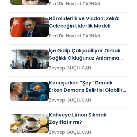
Prof.Dr. Nevzat TARHAN
Nöroliderlik ve Vicdani Zekâ:
Geleceğin Liderlik Modeli
Prof.Dr. Nevzat TARHAN
İşe Gidip Çalışabiliyor Olmak
Sağlıklı Olduğunuz Anlamına
Gelir mi?
Zeynep GÜÇLÜCAN
Konuşurken “Şey” Demek
Erken Demans Belirtisi Olabilir
mi?
Zeynep GÜÇLÜCAN
Kahveye Limon Sıkmak
Zayıflatır mı?
Zeynep GÜÇLÜCAN