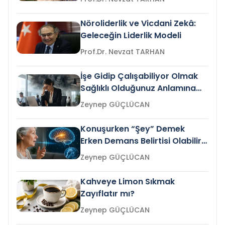
Nöroliderlik ve Vicdani Zekâ:
Geleceğin Liderlik Modeli
Prof.Dr. Nevzat TARHAN
İşe Gidip Çalışabiliyor Olmak
Sağlıklı Olduğunuz Anlamına
Gelir mi?
Zeynep GÜÇLÜCAN
Konuşurken “Şey” Demek
Erken Demans Belirtisi Olabilir
mi?
Zeynep GÜÇLÜCAN
Kahveye Limon Sıkmak
Zayıflatır mı?
Zeynep GÜÇLÜCAN