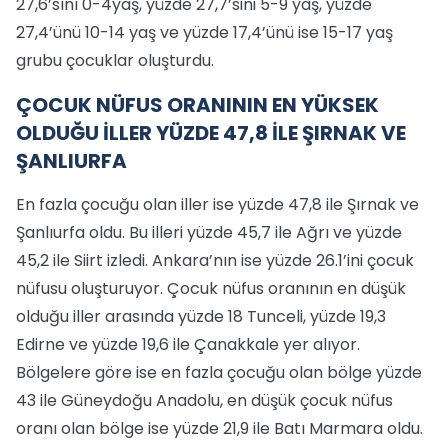
27,6’sını 0-4yaş, yüzde 27,7’sini 5-9 yaş, yüzde
27,4’ünü 10-14 yaş ve yüzde 17,4’ünü ise 15-17 yaş
grubu çocuklar oluşturdu.
ÇOCUK NÜFUS ORANININ EN YÜKSEK
OLDUĞU İLLER YÜZDE 47,8 İLE ŞIRNAK VE
ŞANLIURFA
En fazla çocuğu olan iller ise yüzde 47,8 ile Şırnak ve
Şanlıurfa oldu. Bu illeri yüzde 45,7 ile Ağrı ve yüzde
45,2 ile Siirt izledi. Ankara’nın ise yüzde 26.1’ini çocuk
nüfusu oluşturuyor. Çocuk nüfus oranının en düşük
olduğu iller arasında yüzde 18 Tunceli, yüzde 19,3
Edirne ve yüzde 19,6 ile Çanakkale yer alıyor.
Bölgelere göre ise en fazla çocuğu olan bölge yüzde
43 ile Güneydoğu Anadolu, en düşük çocuk nüfus
oranı olan bölge ise yüzde 21,9 ile Batı Marmara oldu.