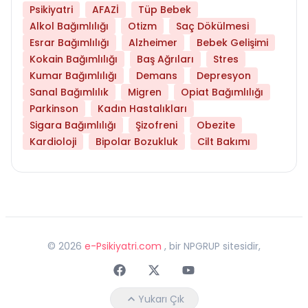
Psikiyatri
AFAZİ
Tüp Bebek
Alkol Bağımlılığı
Otizm
Saç Dökülmesi
Esrar Bağımlılığı
Alzheimer
Bebek Gelişimi
Kokain Bağımlılığı
Baş Ağrıları
Stres
Kumar Bağımlılığı
Demans
Depresyon
Sanal Bağımlılık
Migren
Opiat Bağımlılığı
Parkinson
Kadın Hastalıkları
Sigara Bağımlılığı
Şizofreni
Obezite
Kardioloji
Bipolar Bozukluk
Cilt Bakımı
©
2026
e-Psikiyatri.com
, bir NPGRUP sitesidir,
Faceebok
Twitter
Youtube
Yukarı Çık