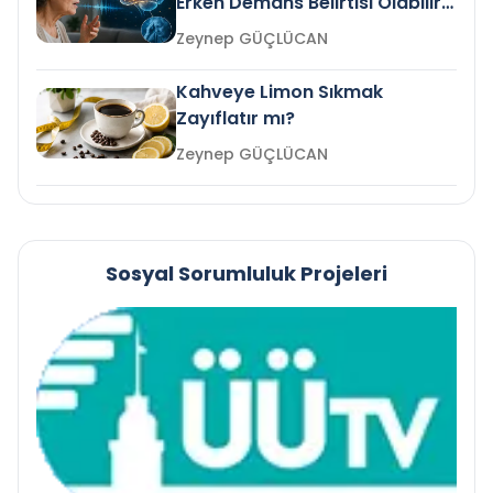
Erken Demans Belirtisi Olabilir
mi?
Zeynep GÜÇLÜCAN
Kahveye Limon Sıkmak
Zayıflatır mı?
Zeynep GÜÇLÜCAN
Sosyal Sorumluluk Projeleri