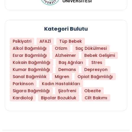
Kategori Bulutu
Psikiyatri
AFAZİ
Tüp Bebek
Alkol Bağımlılığı
Otizm
Saç Dökülmesi
Esrar Bağımlılığı
Alzheimer
Bebek Gelişimi
Kokain Bağımlılığı
Baş Ağrıları
Stres
Kumar Bağımlılığı
Demans
Depresyon
Sanal Bağımlılık
Migren
Opiat Bağımlılığı
Parkinson
Kadın Hastalıkları
Sigara Bağımlılığı
Şizofreni
Obezite
Kardioloji
Bipolar Bozukluk
Cilt Bakımı