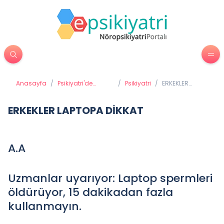
Anasayfa
/
Psikiyatri'de
/
Psikiyatri
/
ERKEKLER
Tedavi Yöntemleri
LAPTOPA
DİKKAT
ERKEKLER LAPTOPA DİKKAT
A.A
Uzmanlar uyarıyor: Laptop spermleri
öldürüyor, 15 dakikadan fazla
kullanmayın.