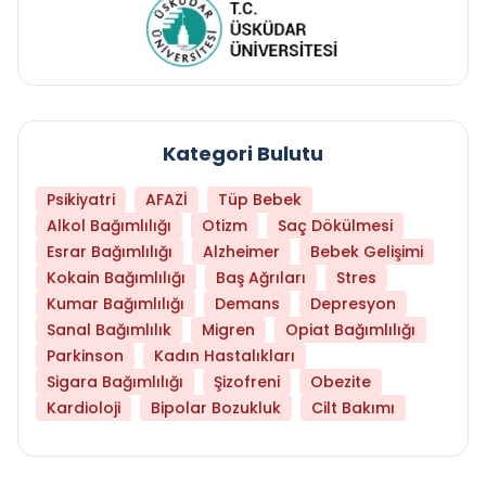
Kategori Bulutu
Psikiyatri
AFAZİ
Tüp Bebek
Alkol Bağımlılığı
Otizm
Saç Dökülmesi
Esrar Bağımlılığı
Alzheimer
Bebek Gelişimi
Kokain Bağımlılığı
Baş Ağrıları
Stres
Kumar Bağımlılığı
Demans
Depresyon
Sanal Bağımlılık
Migren
Opiat Bağımlılığı
Parkinson
Kadın Hastalıkları
Sigara Bağımlılığı
Şizofreni
Obezite
Kardioloji
Bipolar Bozukluk
Cilt Bakımı