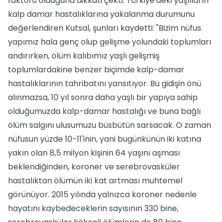
faktörü olduğuna dikkati çekti. Türkiye'deki yaşlıların
kalp damar hastalıklarına yakalanma durumunu
değerlendiren Kutsal, şunları kaydetti: "Bizim nüfus
yapımız hala genç olup gelişme yolundaki toplumları
andırırken, ölüm kalıbımız yaşlı gelişmiş
toplumlardakine benzer biçimde kalp-damar
hastalıklarının tahribatını yansıtıyor. Bu gidişin önü
alınmazsa, 10 yıl sonra daha yaşlı bir yapıya sahip
olduğumuzda kalp-damar hastalığı ve buna bağlı
ölüm salgını ulusumuzu büsbütün sarsacak. O zaman
nüfusun yüzde 10-11'inin, yani bugünkünün iki katına
yakın olan 8,5 milyon kişinin 64 yaşını aşması
beklendiğinden, koroner ve serebrovasküler
hastalıktan ölümün iki kat artması muhtemel
görünüyor. 2015 yılında yalnızca koroner nedenle
hayatını kaybedeceklerin sayısının 330 bine,