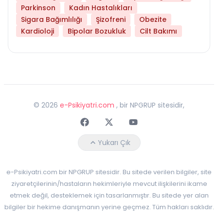
Parkinson
Kadın Hastalıkları
Sigara Bağımlılığı
Şizofreni
Obezite
Kardioloji
Bipolar Bozukluk
Cilt Bakımı
©
2026
e-Psikiyatri.com
, bir NPGRUP sitesidir,
Faceebok
Twitter
Youtube
Yukarı Çık
e-Psikiyatri.com bir NPGRUP sitesidir. Bu sitede verilen bilgiler, site
ziyaretçilerinin/hastaların hekimleriyle mevcut ilişkilerini ikame
etmek değil, desteklemek için tasarlanmıştır. Bu sitede yer alan
bilgiler bir hekime danışmanın yerine geçmez. Tüm hakları saklıdır.