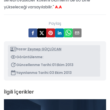
serebrovasküler kökenli ölümlerin de 80 bine
yükseleceği varsayılabilir."
A.A
Paylaş
Yazar:
Zeynep GÜÇLÜCAN
Görüntülenme:
Güncellenme Tarihi:
01 Ekim 2013
Yayınlanma Tarihi:
03 Ekim 2013
İlgili İçerikler