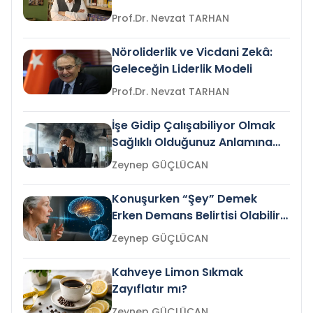
Prof.Dr. Nevzat TARHAN
Nöroliderlik ve Vicdani Zekâ:
Geleceğin Liderlik Modeli
Prof.Dr. Nevzat TARHAN
İşe Gidip Çalışabiliyor Olmak
Sağlıklı Olduğunuz Anlamına
Gelir mi?
Zeynep GÜÇLÜCAN
Konuşurken “Şey” Demek
Erken Demans Belirtisi Olabilir
mi?
Zeynep GÜÇLÜCAN
Kahveye Limon Sıkmak
Zayıflatır mı?
Zeynep GÜÇLÜCAN