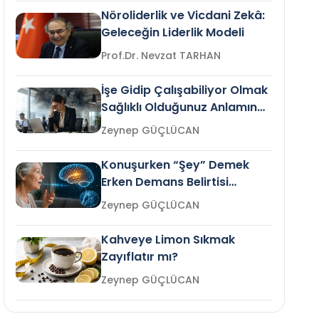
Nöroliderlik ve Vicdani Zekâ:
Geleceğin Liderlik Modeli
Prof.Dr. Nevzat TARHAN
İşe Gidip Çalışabiliyor Olmak
Sağlıklı Olduğunuz Anlamına
Gelir mi?
Zeynep GÜÇLÜCAN
Konuşurken “Şey” Demek
Erken Demans Belirtisi
Olabilir mi?
Zeynep GÜÇLÜCAN
Kahveye Limon Sıkmak
Zayıflatır mı?
Zeynep GÜÇLÜCAN