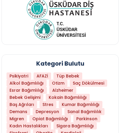
Kategori Bulutu
Psikiyatri
AFAZİ
Tüp Bebek
Alkol Bağımlılığı
Otizm
Saç Dökülmesi
Esrar Bağımlılığı
Alzheimer
Bebek Gelişimi
Kokain Bağımlılığı
Baş Ağrıları
Stres
Kumar Bağımlılığı
Daha Az Protein Tüketmek Yaşlanmayı Yava
Demans
Depresyon
Sanal Bağımlılık
Migren
Opiat Bağımlılığı
Parkinson
Kadın Hastalıkları
Sigara Bağımlılığı