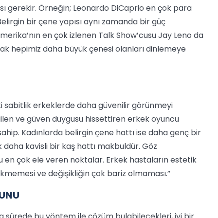
sı gerekir. Örneğin; Leonardo DiCaprio en çok para
Belirgin bir çene yapısı aynı zamanda bir güç
 Amerika’nın en çok izlenen Talk Show’cusu Jay Leno da
rak hepimiz daha büyük çenesi olanları dinlemeye
ki sabitlik erkeklerde daha güvenilir görünmeyi
ilen ve güven duygusu hissettiren erkek oyuncu
sahip. Kadınlarda belirgin çene hattı ise daha genç bir
 daha kavisli bir kaş hattı makbuldür. Göz
u en çok ele veren noktalar. Erkek hastaların estetik
ekmemesi ve değişikliğin çok bariz olmaması.”
RUNU
sa sürede bu yöntem ile çözüm bulabilecekleri, iyi bir