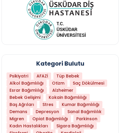
Kategori Bulutu
Psikiyatri
AFAZİ
Tüp Bebek
Alkol Bağımlılığı
Otizm
Saç Dökülmesi
Esrar Bağımlılığı
Alzheimer
Bebek Gelişimi
Kokain Bağımlılığı
Baş Ağrıları
Stres
Kumar Bağımlılığı
Demans
Depresyon
Sanal Bağımlılık
Daha Az Protein Tüketmek Yaşlanmayı Yava
Migren
Opiat Bağımlılığı
Parkinson
Kadın Hastalıkları
Sigara Bağımlılığı