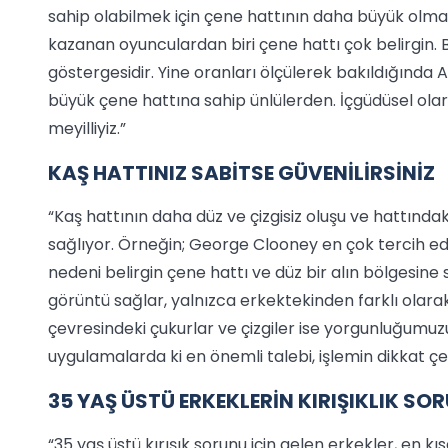
sahip olabilmek için çene hattının daha büyük olma
kazanan oyunculardan biri çene hattı çok belirgin. 
göstergesidir. Yine oranları ölçülerek bakıldığında
büyük çene hattına sahip ünlülerden. İçgüdüsel ola
meyilliyiz.”
KAŞ HATTINIZ SABİTSE GÜVENİLİRSİNİZ
“Kaş hattının daha düz ve çizgisiz oluşu ve hattında
sağlıyor. Örneğin; George Clooney en çok tercih ed
nedeni belirgin çene hattı ve düz bir alın bölgesine 
görüntü sağlar, yalnızca erkektekinden farklı olarak
çevresindeki çukurlar ve çizgiler ise yorgunluğumuz
uygulamalarda ki en önemli talebi, işlemin dikkat ç
35 YAŞ ÜSTÜ ERKEKLERİN KIRIŞIKLIK SO
“35 yaş üstü kırışık sorunu için gelen erkekler, en kı