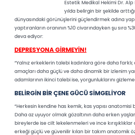
Estetik Medikal Hekimi Dr. Al
yılda belirgin bir şekilde arttı
dünyasındaki görünüşlerini güçlendirmek adına yapıl
yaptıranların oranının %10 civarındayken şu sıra %
deva ediyor:
DEPRESYONA GİRMEYİN!
“Yalnız erkeklerin talebi kadınlara göre daha farkl
amaçları daha güçlü ve daha dinamik bir izlenim yarat
adamlarının ikinci talebi ise, yorgunluklarını gizle
BELİRGİN BİR ÇENE GÜCÜ SİMGELİYOR
“Herkesin kendine has kemik, kas yapısı anatomisi b
Daha az uyuyor olmak gözaltının daha erken yaşla
bireylerde ise cilt lekelenmeleri ve ince kırışıklıkla
erkeği güçlü ve güvenilir kılan bir takım anatomik ö