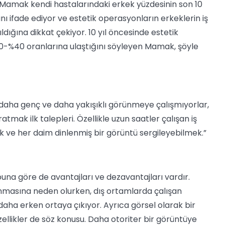
p Mamak kendi hastalarındaki erkek yüzdesinin son 10
ğını ifade ediyor ve estetik operasyonların erkeklerin iş
dığına dikkat çekiyor. 10 yıl öncesinde estetik
30-%40 oranlarına ulaştığını söyleyen Mamak, şöyle
ı; daha genç ve daha yakışıklı görünmeye çalışmıyorlar,
mak ilk talepleri. Özellikle uzun saatler çalışan iş
mek ve her daim dinlenmiş bir görüntü sergileyebilmek.”
una göre de avantajları ve dezavantajları vardır.
nmasına neden olurken, dış ortamlarda çalışan
r daha erken ortaya çıkıyor. Ayrıca görsel olarak bir
zellikler de söz konusu. Daha otoriter bir görüntüye