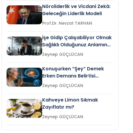
Nöroliderlik ve Vicdani Zekâ:
Geleceğin Liderlik Modeli
Prof.Dr. Nevzat TARHAN
İşe Gidip Çalışabiliyor Olmak
Sağlıklı Olduğunuz Anlamına
Gelir mi?
Zeynep GÜÇLÜCAN
Konuşurken “Şey” Demek
Erken Demans Belirtisi
Olabilir mi?
Zeynep GÜÇLÜCAN
Kahveye Limon Sıkmak
Zayıflatır mı?
Zeynep GÜÇLÜCAN