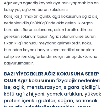
Ağız veya ağıız diş kaynak ayırımını yapmak için en
kolay yol, agˆız ve burun kokularını
Kars¸ılas¸tırmaktır. Çünkü ağız kokusunun agˆız dıs¸ı
nedenleri düs¸ünüldügˆünde akla gelen ilk organ,
burundur. Burun solunumu, aslen tercih edilmesi
gereken solunum tipidir. Agˆız solunumu ise burun
tıkanıklıgˆı sonucu meydana gelmektedir. Koku,
burundan kaynaklanıyor veya medikal sebeplere
sahip ise ileri degˆerlendirme için bir tıp doktoruna
başvurulmalıdır.
BAZI YİYECEKLER AĞIZ KOKUSUNA SEBEP
OLUR
Ağız kokusunun fizyolojik nedenleri
ise; açlık, mensturasyon, sigara içiciligˆi,
kötü agˆız hijyeni, yemek artıkları, yüksek
protein içerikli gıdalar, soğan, sarımsak,