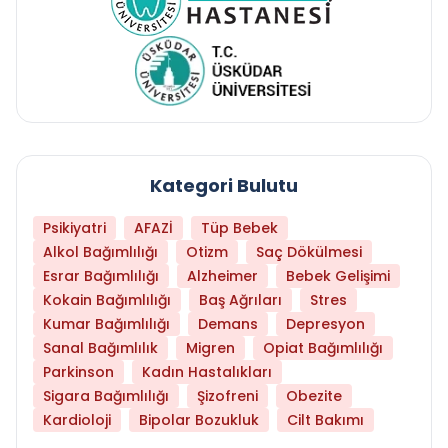
Kategori Bulutu
Psikiyatri
AFAZİ
Tüp Bebek
Alkol Bağımlılığı
Otizm
Saç Dökülmesi
Esrar Bağımlılığı
Alzheimer
Bebek Gelişimi
Kokain Bağımlılığı
Baş Ağrıları
Stres
Kumar Bağımlılığı
Demans
Depresyon
Sanal Bağımlılık
Migren
Opiat Bağımlılığı
Parkinson
Kadın Hastalıkları
Sigara Bağımlılığı
Şizofreni
Obezite
Kardioloji
Bipolar Bozukluk
Cilt Bakımı