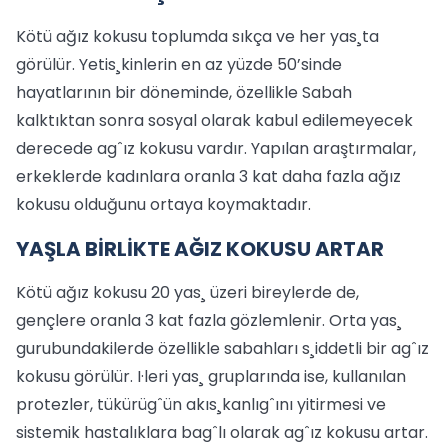
Kötü ağız kokusu toplumda sıkça ve her yas¸ta
görülür. Yetis¸kinlerin en az yüzde 50’sinde
hayatlarının bir döneminde, özellikle Sabah
kalktıktan sonra sosyal olarak kabul edilemeyecek
derecede agˆız kokusu vardır. Yapılan araştırmalar,
erkeklerde kadınlara oranla 3 kat daha fazla ağız
kokusu olduğunu ortaya koymaktadır.
YAŞLA BİRLİKTE AĞIZ KOKUSU ARTAR
Kötü ağız kokusu 20 yas¸ üzeri bireylerde de,
gençlere oranla 3 kat fazla gözlemlenir. Orta yas¸
gurubundakilerde özellikle sabahları s¸iddetli bir agˆız
kokusu görülür. I·leri yas¸ gruplarında ise, kullanılan
protezler, tükürügˆün akıs¸kanlıgˆını yitirmesi ve
sistemik hastalıklara bagˆlı olarak agˆız kokusu artar.