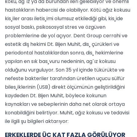
koku, agˆız ya da burundan ileri gelebiliyor ve önemli
hastalıkların habercisi de olabiliyor. Kötü ağız kokusu
kis¸iler arası iletis¸imi olumsuz etkilediği gibi, kis¸ide
sosyal baskı, psikososyal stres ve özgüven
problemlerine de yol açıyor. Dent Group cerrahi ve
estetik diş hekimi Dt. Bijen Muhit, dis¸ çürükleri ve
periodontal hastalıklardan sonra, dis¸ hekimlerine
yapılan en sık bas¸vuru nedeninin, agˆız kokusu
olduğunu vurguluyor. Son 35 yıl içinde tükürükte ve
nefeste bakteriler tarafından üretilen uçucu sülfür
biles¸iklerinin (USB) direkt ölçümünün geliştirildiğini
kaydeden Dt. Bijen Muhit, böylece kokunun
kaynakları ve sebeplerinin daha net olarak ortaya
konabildiğini belirtiyor. Muhit, ağız kokusu ve tedavisi
ile ilgili şu bilgileri aktarıyor:
ERKEKLERDE ÜÇ KAT FAZLA GÖRÜLÜYOR