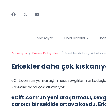
Faceebok
Twitter
Youtube
Anasayfa
Tıbbi Birimler
Kat
Anasayfa
/
Erişkin Psikiyatrisi
/
Erkekler daha çok kıskanı
Erkekler daha çok kıskanıy
eCift.com’un yeni araştırması, sevgililerin arkadaşla
Erkekler daha çok kıskanıyor.
eCift.com’un yeni araştırması, sevgi
çarpıcı bir şekilde ortaya koydu. Er