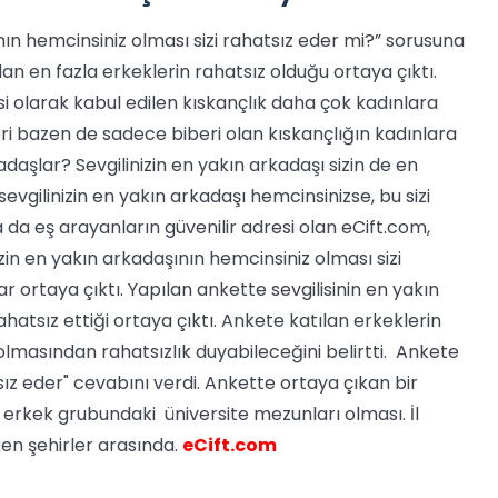
ının hemcinsiniz olması sizi rahatsız eder mi?” sorusuna
n en fazla erkeklerin rahatsız olduğu ortaya çıktı.
i olarak kabul edilen kıskançlık daha çok kadınlara
iberi bazen de sadece biberi olan kıskançlığın kadınlara
daşlar? Sevgilinizin en yakın arkadaşı sizin de en
sevgilinizin en yakın arkadaşı hemcinsinizse, bu sizi
a da eş arayanların güvenilir adresi olan eCift.com,
zin en yakın arkadaşının hemcinsiniz olması sizi
ar ortaya çıktı. Yapılan ankette sevgilisinin en yakın
hatsız ettiği ortaya çıktı. Ankete katılan erkeklerin
 olmasından rahatsızlık duyabileceğini belirtti. Ankete
ız eder" cevabını verdi. Ankette ortaya çıkan bir
 erkek grubundaki üniversite mezunları olması. İl
ken şehirler arasında.
eCift.com