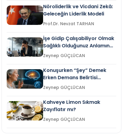
Nöroliderlik ve Vicdani Zekâ:
Geleceğin Liderlik Modeli
Prof.Dr. Nevzat TARHAN
İşe Gidip Çalışabiliyor Olmak
Sağlıklı Olduğunuz Anlamına
Gelir mi?
Zeynep GÜÇLÜCAN
Konuşurken “Şey” Demek
Erken Demans Belirtisi
Olabilir mi?
Zeynep GÜÇLÜCAN
Kahveye Limon Sıkmak
Zayıflatır mı?
Zeynep GÜÇLÜCAN