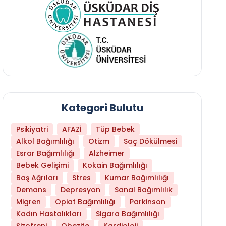
Kategori Bulutu
Psikiyatri
AFAZİ
Tüp Bebek
Alkol Bağımlılığı
Otizm
Saç Dökülmesi
Esrar Bağımlılığı
Alzheimer
Bebek Gelişimi
Kokain Bağımlılığı
Baş Ağrıları
Stres
Kumar Bağımlılığı
Daha Az Protein Tüketmek Yaşlanmayı Yava
Demans
Depresyon
Sanal Bağımlılık
Migren
Opiat Bağımlılığı
Parkinson
Kadın Hastalıkları
Sigara Bağımlılığı