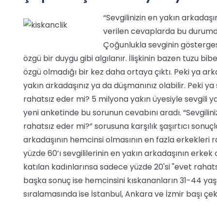
“Sevgilinizin en yakın arkadaş
verilen cevaplarda bu durumda
Çoğunlukla sevginin gösterges
özgü bir duygu gibi algılanır. İlişkinin bazen tuzu b
özgü olmadığı bir kez daha ortaya çıktı. Peki ya arka
yakın arkadaşınız ya da düşmanınız olabilir. Peki ya 
rahatsız eder mi? 5 milyona yakın üyesiyle sevgili y
yeni anketinde bu sorunun cevabını aradı. “Sevgilini
rahatsız eder mi?” sorusuna karşılık şaşırtıcı sonuçl
arkadaşının hemcinsi olmasının en fazla erkekleri ra
yüzde 60’ı sevgililerinin en yakın arkadaşının erkek
katılan kadınlarınsa sadece yüzde 20'si "evet rahats
başka sonuç ise hemcinsini kıskananların 31-44 yaş
sıralamasında ise İstanbul, Ankara ve İzmir başı çe