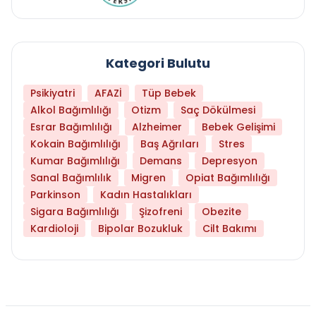
Kategori Bulutu
Psikiyatri
AFAZİ
Tüp Bebek
Alkol Bağımlılığı
Otizm
Saç Dökülmesi
Esrar Bağımlılığı
Alzheimer
Bebek Gelişimi
Kokain Bağımlılığı
Baş Ağrıları
Stres
Kumar Bağımlılığı
Demans
Depresyon
Sanal Bağımlılık
Migren
Opiat Bağımlılığı
Parkinson
Kadın Hastalıkları
Sigara Bağımlılığı
Şizofreni
Obezite
Kardioloji
Bipolar Bozukluk
Cilt Bakımı