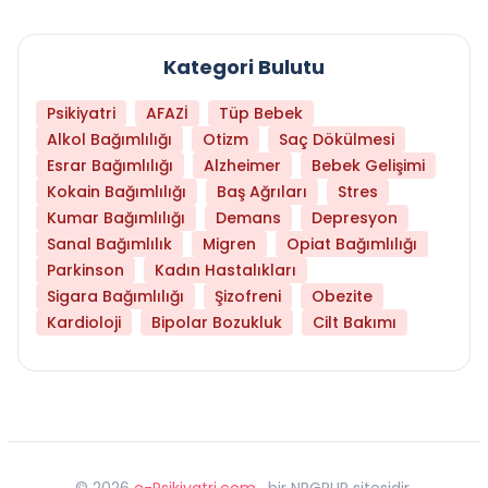
Kategori Bulutu
Psikiyatri
AFAZİ
Tüp Bebek
Alkol Bağımlılığı
Otizm
Saç Dökülmesi
Esrar Bağımlılığı
Alzheimer
Bebek Gelişimi
Kokain Bağımlılığı
Baş Ağrıları
Stres
Kumar Bağımlılığı
Demans
Depresyon
Sanal Bağımlılık
Migren
Opiat Bağımlılığı
Parkinson
Kadın Hastalıkları
Sigara Bağımlılığı
Şizofreni
Obezite
Kardioloji
Bipolar Bozukluk
Cilt Bakımı
©
2026
e-Psikiyatri.com
, bir NPGRUP sitesidir,