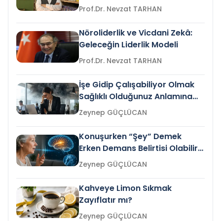
Prof.Dr. Nevzat TARHAN
Nöroliderlik ve Vicdani Zekâ:
Geleceğin Liderlik Modeli
Prof.Dr. Nevzat TARHAN
İşe Gidip Çalışabiliyor Olmak
Sağlıklı Olduğunuz Anlamına
Gelir mi?
Zeynep GÜÇLÜCAN
Konuşurken “Şey” Demek
Erken Demans Belirtisi Olabilir
mi?
Zeynep GÜÇLÜCAN
Kahveye Limon Sıkmak
Zayıflatır mı?
Zeynep GÜÇLÜCAN