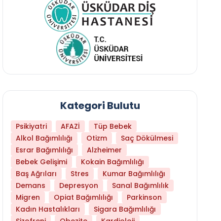
Kategori Bulutu
Psikiyatri
AFAZİ
Tüp Bebek
Alkol Bağımlılığı
Otizm
Saç Dökülmesi
Esrar Bağımlılığı
Alzheimer
Bebek Gelişimi
Kokain Bağımlılığı
Baş Ağrıları
Stres
Kumar Bağımlılığı
Daha Az Protein Tüketmek Yaşlanmayı Yava
Demans
Depresyon
Sanal Bağımlılık
Migren
Opiat Bağımlılığı
Parkinson
Kadın Hastalıkları
Sigara Bağımlılığı