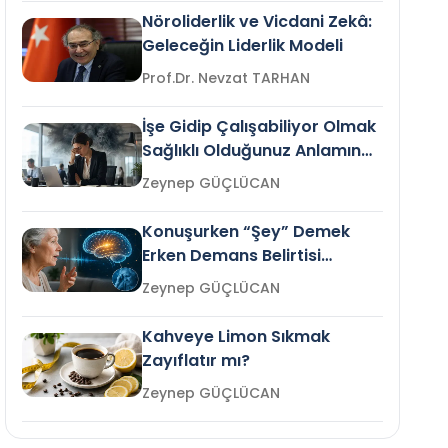
Nöroliderlik ve Vicdani Zekâ:
Geleceğin Liderlik Modeli
Prof.Dr. Nevzat TARHAN
İşe Gidip Çalışabiliyor Olmak
Sağlıklı Olduğunuz Anlamına
Gelir mi?
Zeynep GÜÇLÜCAN
Konuşurken “Şey” Demek
Erken Demans Belirtisi
Olabilir mi?
Zeynep GÜÇLÜCAN
Kahveye Limon Sıkmak
Zayıflatır mı?
Zeynep GÜÇLÜCAN