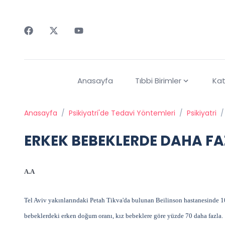
Faceebok
Twitter
Youtube
Anasayfa
Tıbbi Birimler
Kat
Anasayfa
/
Psikiyatri'de Tedavi Yöntemleri
/
Psikiyatri
/
ERKEK BEBEKLERDE DAHA FA
A.A
Tel Aviv yakınlarındaki Petah Tikva'da bulunan Beilinson hastanesinde 1
bebeklerdeki erken doğum oranı, kız bebeklere göre yüzde 70 daha fazla.