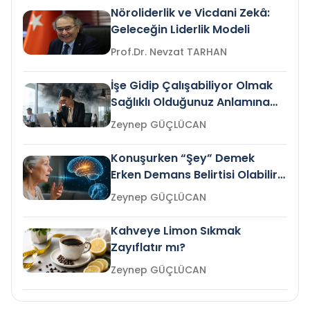
Nöroliderlik ve Vicdani Zekâ:
Geleceğin Liderlik Modeli
Prof.Dr. Nevzat TARHAN
İşe Gidip Çalışabiliyor Olmak
Sağlıklı Olduğunuz Anlamına
Gelir mi?
Zeynep GÜÇLÜCAN
Konuşurken “Şey” Demek
Erken Demans Belirtisi Olabilir
mi?
Zeynep GÜÇLÜCAN
Kahveye Limon Sıkmak
Zayıflatır mı?
Zeynep GÜÇLÜCAN