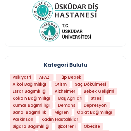
Kategori Bulutu
Psikiyatri
AFAZİ
Tüp Bebek
Alkol Bağımlılığı
Otizm
Saç Dökülmesi
Esrar Bağımlılığı
Alzheimer
Bebek Gelişimi
Kokain Bağımlılığı
Baş Ağrıları
Stres
Kumar Bağımlılığı
Demans
Depresyon
Sanal Bağımlılık
Migren
Opiat Bağımlılığı
Parkinson
Kadın Hastalıkları
Sigara Bağımlılığı
Şizofreni
Obezite