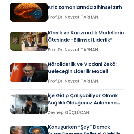
Kriz zamanlarında zihinsel zırh
Prof.Dr. Nevzat TARHAN
Klasik ve Karizmatik Modellerin
Ötesinde “Bilimsel Liderlik”
Prof.Dr. Nevzat TARHAN
Nöroliderlik ve Vicdani Zekâ:
Geleceğin Liderlik Modeli
Prof.Dr. Nevzat TARHAN
İşe Gidip Çalışabiliyor Olmak
Sağlıklı Olduğunuz Anlamına
Gelir mi?
Zeynep GÜÇLÜCAN
Konuşurken “Şey” Demek