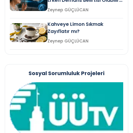
Erken Demans Belirtisi Olabilir
mi?
Zeynep GÜÇLÜCAN
Kahveye Limon Sıkmak
Zayıflatır mı?
Zeynep GÜÇLÜCAN
Sosyal Sorumluluk Projeleri