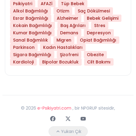
Psikiyatri
AFAZİ
Tüp Bebek
Alkol Bağımlılığı
Otizm
Saç Dökülmesi
Esrar Bağımlılığı
Alzheimer
Bebek Gelişimi
Kokain Bağımlılığı
Baş Ağrıları
Stres
Kumar Bağımlılığı
Demans
Depresyon
Sanal Bağımlılık
Migren
Opiat Bağımlılığı
Parkinson
Kadın Hastalıkları
Sigara Bağımlılığı
Şizofreni
Obezite
Kardioloji
Bipolar Bozukluk
Cilt Bakımı
©
2026
e-Psikiyatri.com
, bir NPGRUP sitesidir,
Faceebok
Twitter
Youtube
Yukarı Çık