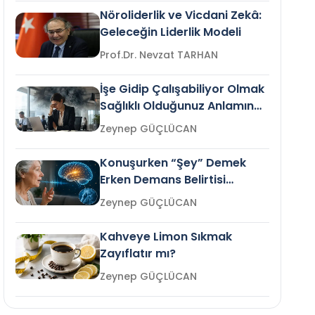
Nöroliderlik ve Vicdani Zekâ:
Geleceğin Liderlik Modeli
Prof.Dr. Nevzat TARHAN
İşe Gidip Çalışabiliyor Olmak
Sağlıklı Olduğunuz Anlamına
Gelir mi?
Zeynep GÜÇLÜCAN
Konuşurken “Şey” Demek
Erken Demans Belirtisi
Olabilir mi?
Zeynep GÜÇLÜCAN
Kahveye Limon Sıkmak
Zayıflatır mı?
Zeynep GÜÇLÜCAN