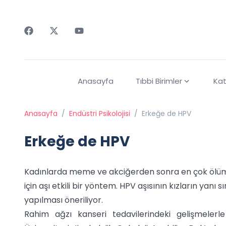
Faceebok
Twitter
Youtube
Anasayfa
Tıbbi Birimler
Kat
Anasayfa
/
Endüstri Psikolojisi
/
Erkeğe de HPV
Erkeğe de HPV
Kadınlarda meme ve akciğerden sonra en çok ölü
için aşı etkili bir yöntem. HPV aşısının kızların yan
yapılması öneriliyor.
Rahim ağzı kanseri tedavilerindeki gelişmelerle 