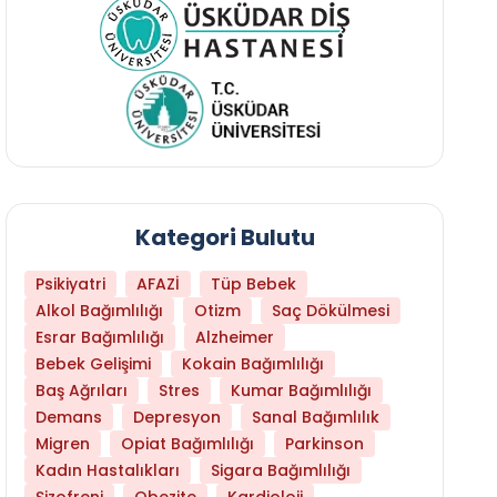
Kategori Bulutu
Psikiyatri
AFAZİ
Tüp Bebek
Alkol Bağımlılığı
Otizm
Saç Dökülmesi
Esrar Bağımlılığı
Alzheimer
Bebek Gelişimi
Kokain Bağımlılığı
Baş Ağrıları
Stres
Kumar Bağımlılığı
Hangi Yaşta Hangi Testi Yaptırmanız Gerekt
Demans
Depresyon
Sanal Bağımlılık
Migren
Opiat Bağımlılığı
Parkinson
Kadın Hastalıkları
Sigara Bağımlılığı