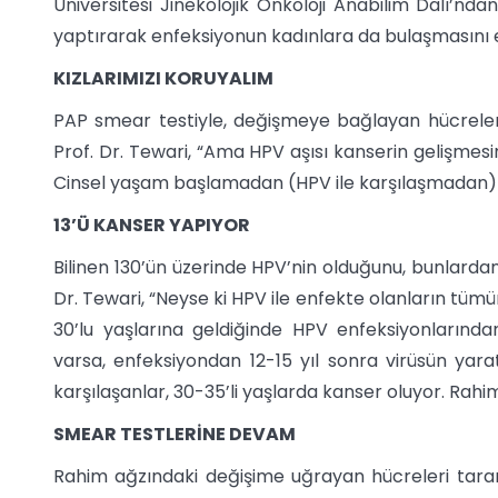
Üniversitesi Jinekolojik Onkoloji Anabilim Dalı’nda
yaptırarak enfeksiyonun kadınlara da bulaşmasını en
KIZLARIMIZI KORUYALIM
PAP smear testiyle, değişmeye bağlayan hücreler
Prof. Dr. Tewari, “Ama HPV aşısı kanserin gelişmesi
Cinsel yaşam başlamadan (HPV ile karşılaşmadan) 
13’Ü KANSER YAPIYOR
Bilinen 130’ün üzerinde HPV’nin olduğunu, bunlardan
Dr. Tewari, “Neyse ki HPV ile enfekte olanların tümü
30’lu yaşlarına geldiğinde HPV enfeksiyonlarında
varsa, enfeksiyondan 12-15 yıl sonra virüsün yara
karşılaşanlar, 30-35’li yaşlarda kanser oluyor. Rah
SMEAR TESTLERİNE DEVAM
Rahim ağzındaki değişime uğrayan hücreleri tara