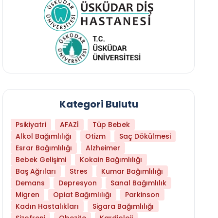
Kategori Bulutu
Psikiyatri
AFAZİ
Tüp Bebek
Alkol Bağımlılığı
Otizm
Saç Dökülmesi
Esrar Bağımlılığı
Alzheimer
Bebek Gelişimi
Kokain Bağımlılığı
Baş Ağrıları
Stres
Kumar Bağımlılığı
Daha Az Protein Tüketmek Yaşlanmayı Yava
Demans
Depresyon
Sanal Bağımlılık
Migren
Opiat Bağımlılığı
Parkinson
Kadın Hastalıkları
Sigara Bağımlılığı