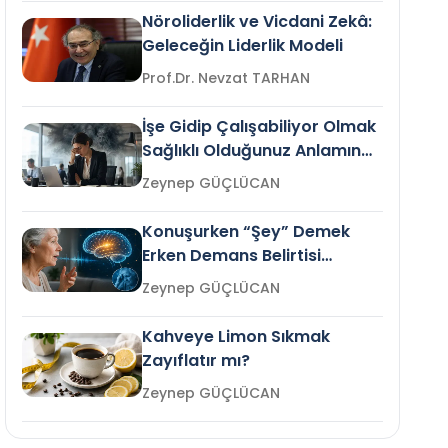
Nöroliderlik ve Vicdani Zekâ:
Geleceğin Liderlik Modeli
Prof.Dr. Nevzat TARHAN
İşe Gidip Çalışabiliyor Olmak
Sağlıklı Olduğunuz Anlamına
Gelir mi?
Zeynep GÜÇLÜCAN
Konuşurken “Şey” Demek
Erken Demans Belirtisi
Olabilir mi?
Zeynep GÜÇLÜCAN
Kahveye Limon Sıkmak
Zayıflatır mı?
Zeynep GÜÇLÜCAN