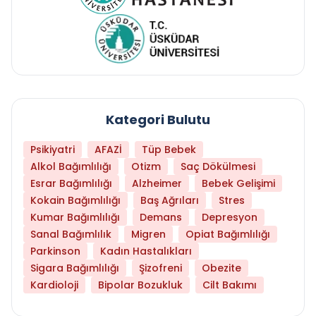
Kategori Bulutu
Psikiyatri
AFAZİ
Tüp Bebek
Alkol Bağımlılığı
Otizm
Saç Dökülmesi
Esrar Bağımlılığı
Alzheimer
Bebek Gelişimi
Kokain Bağımlılığı
Baş Ağrıları
Stres
Kumar Bağımlılığı
Demans
Depresyon
Sanal Bağımlılık
Migren
Opiat Bağımlılığı
Parkinson
Kadın Hastalıkları
Sigara Bağımlılığı
Şizofreni
Obezite
Kardioloji
Bipolar Bozukluk
Cilt Bakımı