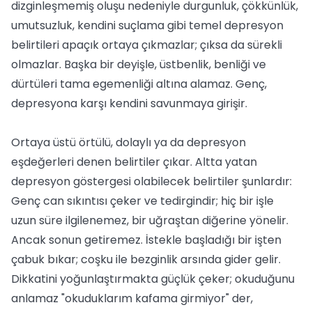
dizginleşmemiş oluşu nedeniyle durgunluk, çökkünlük,
umutsuzluk, kendini suçlama gibi temel depresyon
belirtileri apaçık ortaya çıkmazlar; çıksa da sürekli
olmazlar. Başka bir deyişle, üstbenlik, benliği ve
dürtüleri tama egemenliği altına alamaz. Genç,
depresyona karşı kendini savunmaya girişir.
Ortaya üstü örtülü, dolaylı ya da depresyon
eşdeğerleri denen belirtiler çıkar. Altta yatan
depresyon göstergesi olabilecek belirtiler şunlardır:
Genç can sıkıntısı çeker ve tedirgindir; hiç bir işle
uzun süre ilgilenemez, bir uğraştan diğerine yönelir.
Ancak sonun getiremez. İstekle başladığı bir işten
çabuk bıkar; coşku ile bezginlik arsında gider gelir.
Dikkatini yoğunlaştırmakta güçlük çeker; okuduğunu
anlamaz "okuduklarım kafama girmiyor" der,