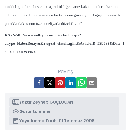
maddeli gıdalarla beslenen, aşırı kirliliğe maruz kalan annelerin karnında
bebeklerin etkilenmesi sonucu bu tür sorun görülüyor. Doğuştan sünnetli
çocuklardaki sorun özel ameliyatla düzeltiliyor."
KAYNAK:
//www.milliyet.com.tr/default.aspx?
aType=HaberDetay&Kategori=cinselsaglik&ArticleID=539583&Date=1
9.06.2008&ver=76
Paylaş
Yazar:
Zeynep GÜÇLÜCAN
Görüntülenme:
Yayınlanma Tarihi:
01 Temmuz 2008