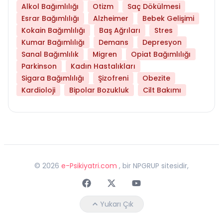
Alkol Bağımlılığı
Otizm
Saç Dökülmesi
Esrar Bağımlılığı
Alzheimer
Bebek Gelişimi
Kokain Bağımlılığı
Baş Ağrıları
Stres
Kumar Bağımlılığı
Demans
Depresyon
Sanal Bağımlılık
Migren
Opiat Bağımlılığı
Parkinson
Kadın Hastalıkları
Sigara Bağımlılığı
Şizofreni
Obezite
Kardioloji
Bipolar Bozukluk
Cilt Bakımı
©
2026
e-Psikiyatri.com
, bir NPGRUP sitesidir,
Faceebok
Twitter
Youtube
Yukarı Çık