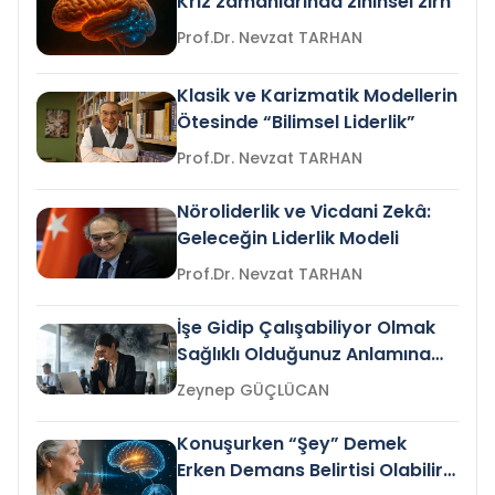
Kriz zamanlarında zihinsel zırh
Prof.Dr. Nevzat TARHAN
Klasik ve Karizmatik Modellerin
Ötesinde “Bilimsel Liderlik”
Prof.Dr. Nevzat TARHAN
Nöroliderlik ve Vicdani Zekâ:
Geleceğin Liderlik Modeli
Prof.Dr. Nevzat TARHAN
İşe Gidip Çalışabiliyor Olmak
Sağlıklı Olduğunuz Anlamına
Gelir mi?
Zeynep GÜÇLÜCAN
Konuşurken “Şey” Demek
Erken Demans Belirtisi Olabilir