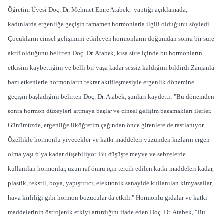
Öğretim Üyesi Doç. Dr. Mehmet Emre Atabek, yaptığı açıklamada,
kadınlarda ergenliğe geçişin tamamen hormonlarla ilgili olduğunu söyledi.
Çocukların cinsel gelişimini etkileyen hormonların doğumdan sonra bir süre
aktif olduğunu belirten Doç. Dr. Atabek, kısa süre içinde bu hormonların
etkisini kaybettiğini ve belli bir yaşa kadar sessiz kaldığını bildirdi.
Zamanla
bazı etkenlerle hormonların tekrar aktifleşmesiyle ergenlik dönemine
geçişin başladığını belirten Doç. Dr. Atabek, şunları kaydetti: "Bu dönemden
sonra hormon düzeyleri artmaya başlar ve cinsel gelişim basamakları ilerler.
Günümüzde, ergenliğe ilköğretim çağından önce girenlere de rastlanıyor.
Özellikle hormonlu yiyecekler ve katkı maddeleri yüzünden kızların ergen
olma yaşı 6’ya kadar düşebiliyor. Bu düşüşte meyve ve sebzelerde
kullanılan hormonlar, uzun raf ömrü için tercih edilen katkı maddeleri kadar,
plastik, tekstil, boya, yapıştırıcı, elektronik sanayide kullanılan kimyasallar,
hava kirliliği gibi hormon bozucular da etkili." Hormonlu gıdalar ve katkı
maddelerinin östrojenik etkiyi artırdığını ifade eden Doç. Dr. Atabek, "Bu