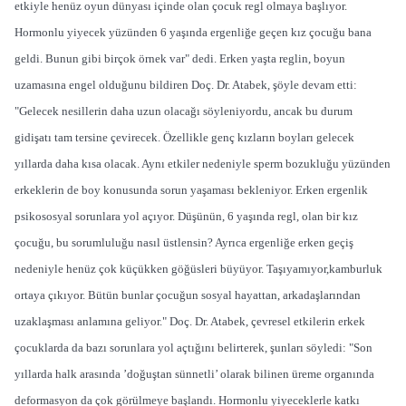
etkiyle henüz oyun dünyası içinde olan çocuk regl olmaya başlıyor.
Hormonlu yiyecek yüzünden 6 yaşında ergenliğe geçen kız çocuğu bana
geldi. Bunun gibi birçok örnek var" dedi. Erken yaşta reglin, boyun
uzamasına engel olduğunu bildiren Doç. Dr. Atabek, şöyle devam etti:
"Gelecek nesillerin daha uzun olacağı söyleniyordu, ancak bu durum
gidişatı tam tersine çevirecek. Özellikle genç kızların boyları gelecek
yıllarda daha kısa olacak. Aynı etkiler nedeniyle sperm bozukluğu yüzünden
erkeklerin de boy konusunda sorun yaşaması bekleniyor. Erken ergenlik
psikososyal sorunlara yol açıyor. Düşünün, 6 yaşında regl, olan bir kız
çocuğu, bu sorumluluğu nasıl üstlensin? Ayrıca ergenliğe erken geçiş
nedeniyle henüz çok küçükken göğüsleri büyüyor. Taşıyamıyor,kamburluk
ortaya çıkıyor. Bütün bunlar çocuğun sosyal hayattan, arkadaşlarından
uzaklaşması anlamına geliyor." Doç. Dr. Atabek, çevresel etkilerin erkek
çocuklarda da bazı sorunlara yol açtığını belirterek, şunları söyledi: "Son
yıllarda halk arasında ’doğuştan sünnetli’ olarak bilinen üreme organında
deformasyon da çok görülmeye başlandı. Hormonlu yiyeceklerle katkı