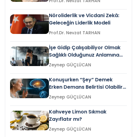
Prof.Dr. Nevzat TARHAN
Nöroliderlik ve Vicdani Zekâ:
Geleceğin Liderlik Modeli
Prof.Dr. Nevzat TARHAN
İşe Gidip Çalışabiliyor Olmak
Sağlıklı Olduğunuz Anlamına
Gelir mi?
Zeynep GÜÇLÜCAN
Konuşurken “Şey” Demek
Erken Demans Belirtisi Olabilir
mi?
Zeynep GÜÇLÜCAN
Kahveye Limon Sıkmak
Zayıflatır mı?
Zeynep GÜÇLÜCAN