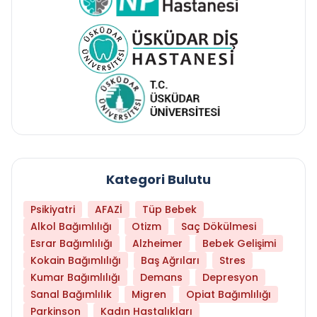
Kategori Bulutu
Psikiyatri
AFAZİ
Tüp Bebek
Alkol Bağımlılığı
Otizm
Saç Dökülmesi
Esrar Bağımlılığı
Alzheimer
Bebek Gelişimi
Kokain Bağımlılığı
Baş Ağrıları
Stres
Kumar Bağımlılığı
Demans
Depresyon
Sanal Bağımlılık
Migren
Opiat Bağımlılığı
Parkinson
Kadın Hastalıkları