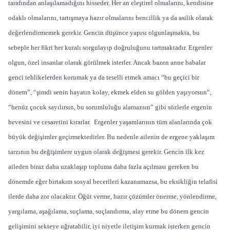
tarafından anlaşılamadığını hisseder. Her an eleştirel olmalarını, kendisine
odaklı olmalarını, tartışmaya hazır olmalarını bencillik ya da asilik olarak
değerlendirmemek gerekir. Gencin düşünce yapısı olgunlaşmakta, bu
sebeple her fikri her kuralı sorgulayıp doğruluğunu tartmaktadır. Ergenler
olgun, özel insanlar olarak görülmek isterler. Ancak bazen anne babalar
genci tehlikelerden korumak ya da teselli etmek amacı “bu geçici bir
dönem”, “şimdi senin hayatın kolay, ekmek elden su gölden yaşıyorsun”,
“henüz çocuk sayılırsın, bu sorumluluğu alamazsın” gibi sözlerle ergenin
hevesini ve cesaretini kırarlar. Ergenler yaşamlarının tüm alanlarında çok
büyük değişimler geçirmektedirler. Bu nedenle ailenin de ergene yaklaşım
tarzının bu değişimlere uygun olarak değişmesi gerekir. Gencin ilk kez
aileden biraz daha uzaklaşıp topluma daha fazla açılması gereken bu
dönemde eğer birtakım sosyal becerileri kazanamazsa, bu eksikliğin telafisi
ilerde daha zor olacaktır. Öğüt verme, hazır çözümler önerme, yönlendirme,
yargılama, aşağılama, suçlama, suçlandırma, alay etme bu dönem gencin
gelişimini sekteye uğratabilir, iyi niyetle iletişim kurmak isterken gencin