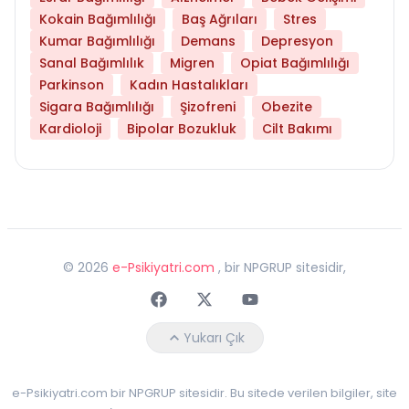
Kokain Bağımlılığı
Baş Ağrıları
Stres
Kumar Bağımlılığı
Demans
Depresyon
Sanal Bağımlılık
Migren
Opiat Bağımlılığı
Parkinson
Kadın Hastalıkları
Sigara Bağımlılığı
Şizofreni
Obezite
Kardioloji
Bipolar Bozukluk
Cilt Bakımı
©
2026
e-Psikiyatri.com
, bir NPGRUP sitesidir,
Faceebok
Twitter
Youtube
Yukarı Çık
e-Psikiyatri.com bir NPGRUP sitesidir. Bu sitede verilen bilgiler, site