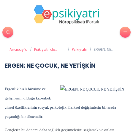
Anasayfa
/
Psikiyatri'de
/
Psikiyatri
/
ERGEN: NE
Tedavi
ÇOCUK, NE
Yöntemleri
YETİŞKİN
ERGEN: NE ÇOCUK, NE YETİŞKİN
Ergenlik hızlı büyüme ve
gelişmenin olduğu kız-erkek
cinsel özelliklerinin sosyal, psikolojik, fiziksel değişimlerin bir arada
yaşandığı bir dönemdir.
Gençlerin bu dönemi daha sağlıklı geçirmelerini sağlamak ve onlara