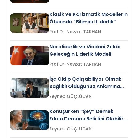
Klasik ve Karizmatik Modellerin
Ötesinde “Bilimsel Liderlik”
Prof.Dr. Nevzat TARHAN
Nöroliderlik ve Vicdani Zekâ:
Geleceğin Liderlik Modeli
Prof.Dr. Nevzat TARHAN
İşe Gidip Çalışabiliyor Olmak
Sağlıklı Olduğunuz Anlamına
Gelir mi?
Zeynep GÜÇLÜCAN
Konuşurken “Şey” Demek
Erken Demans Belirtisi Olabilir
mi?
Zeynep GÜÇLÜCAN