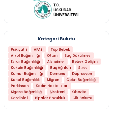
Kategori Bulutu
Psikiyatri
AFAZİ
Tüp Bebek
Alkol Bağımlılığı
Otizm
Saç Dökülmesi
Esrar Bağımlılığı
Alzheimer
Bebek Gelişimi
Kokain Bağımlılığı
Baş Ağrıları
Stres
Kumar Bağımlılığı
Demans
Depresyon
Sanal Bağımlılık
Migren
Opiat Bağımlılığı
Parkinson
Kadın Hastalıkları
Sigara Bağımlılığı
Şizofreni
Obezite
Kardioloji
Bipolar Bozukluk
Cilt Bakımı