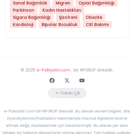
Sanal Bağımlılık
Migren
Opiat Bağımlılığı
Parkinson
Kadın Hastalıkları
Sigara Bağımlılığı
Şizofreni
Obezite
Kardioloji
Bipolar Bozukluk
Cilt Bakımı
©
2026
e-Psikiyatri.com
, bir NPGRUP sitesidir,
Faceebok
Twitter
Youtube
Yukarı Çık
e-Psikiyatri.com bir NPGRUP sitesidir. Bu sitede verilen bilgiler, site
ziyaretçilerinin/hastaların hekimleriyle mevcut ilişkilerini ikame
etmek değil, desteklemek için tasarlanmıştır. Bu sitede yer alan
bilgiler bir hekime danışmanın yerine geçmez. Tüm hakları saklıdır.