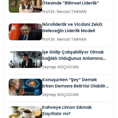
Ötesinde “Bilimsel Liderlik”
Prof.Dr. Nevzat TARHAN
Nöroliderlik ve Vicdani Zekâ:
Geleceğin Liderlik Modeli
Prof.Dr. Nevzat TARHAN
İşe Gidip Çalışabiliyor Olmak
Sağlıklı Olduğunuz Anlamına
Gelir mi?
Zeynep GÜÇLÜCAN
Konuşurken “Şey” Demek
Erken Demans Belirtisi Olabilir
mi?
Zeynep GÜÇLÜCAN
Kahveye Limon Sıkmak
Zayıflatır mı?