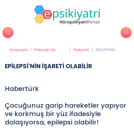
Anasayfa
/
Psikiyatri'de
/
Psikiyatri
/
EPİLEPSİ'NİN
Tedavi
İŞARETİ OLABİLİR
Yöntemleri
EPİLEPSİ'NİN İŞARETİ OLABİLİR
Habertürk
Çocuğunuz garip hareketler yapıyor
ve korkmuş bir yüz ifadesiyle
dolaşıyorsa, epilepsi olabilir!