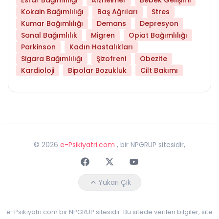
Kokain Bağımlılığı
Baş Ağrıları
Stres
Kumar Bağımlılığı
Demans
Depresyon
Sanal Bağımlılık
Migren
Opiat Bağımlılığı
Parkinson
Kadın Hastalıkları
Sigara Bağımlılığı
Şizofreni
Obezite
Kardioloji
Bipolar Bozukluk
Cilt Bakımı
©
2026
e-Psikiyatri.com
, bir NPGRUP sitesidir,
Faceebok
Twitter
Youtube
Yukarı Çık
e-Psikiyatri.com bir NPGRUP sitesidir. Bu sitede verilen bilgiler, site