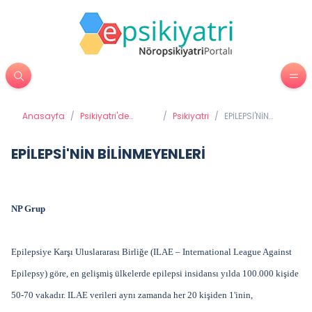
Anasayfa
/
Psikiyatri'de
/
Psikiyatri
/
EPİLEPSİ'NİN
Tedavi Yöntemleri
BİLİNMEYENLERİ
EPİLEPSİ'NİN BİLİNMEYENLERİ
NP Grup
Epilepsiye Karşı Uluslararası Birliğe (ILAE – International League Against
Epilepsy) göre, en gelişmiş ülkelerde epilepsi insidansı yılda 100.000 kişide
50-70 vakadır. ILAE verileri aynı zamanda her 20 kişiden 1'inin,