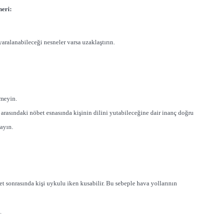
neri:
aralanabileceği nesneler varsa uzaklaştırın.
tmeyin.
arasındaki nöbet esnasında kişinin dilini yutabileceğine dair inanç doğru
ayın.
bet sonrasında kişi uykulu iken kusabilir. Bu sebeple hava yollarının
.