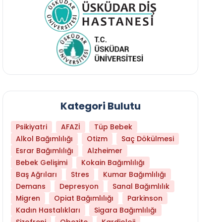
Kategori Bulutu
Psikiyatri
AFAZİ
Tüp Bebek
Alkol Bağımlılığı
Otizm
Saç Dökülmesi
Esrar Bağımlılığı
Alzheimer
Bebek Gelişimi
Kokain Bağımlılığı
Baş Ağrıları
Stres
Kumar Bağımlılığı
Hangi Yaşta Hangi Testi Yaptırmanız Gerekt
Demans
Depresyon
Sanal Bağımlılık
Migren
Opiat Bağımlılığı
Parkinson
Kadın Hastalıkları
Sigara Bağımlılığı