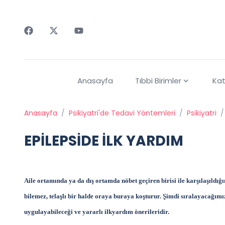
Faceebok
Twitter
Youtube
Anasayfa
Tıbbi Birimler
Kat
Anasayfa
/
Psikiyatri'de Tedavi Yöntemleri
/
Psikiyatri
/
EPİLEPSİDE İLK YARDIM
Aile ortamında ya da dış ortamda nöbet geçiren birisi ile karşılaşıldığ
bilemez, telaşlı bir halde oraya buraya koşturur. Şimdi sıralayacağımı
uygulayabileceği ve yararlı ilkyardım önerileridir.