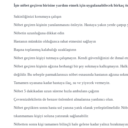
İşte nöbet geçiren birisine yardım etmek için uygulanabilecek birkaç ö
Sakinliğinizi korumaya çalışın
Nöbet geçiren kişinin yaralanmasını önleyin. Hastaya yakın yerde çarpıp y
Nöbetin uzunluğuna dikkat edin
Hastanın mümkün olduğunca rahat etmesini sağlayın
Başına toplanmış kalabalığı uzaklaştırın
Nöbet geçiren kişiyi tutmaya çalışmayın. Kendi güvenliğinizi de ihmal e
Nöbet geçiren kişinin ağzına herhangi bir şey sokmaya kalkışmayın. Halk 
değildir. Bu sebeple parmaklarınızı nöbet esnasında hastanın ağzına sokm
Tamamen uyanana kadar hastaya ilaç, su ve yiyecek vermeyin.
Nöbet 5 dakikadan uzun sürerse hızla ambulans çağırın
Çevrenizdekilerin de benzer önlemleri almalarına yardımcı olun.
Nöbet geçtikten sonra hasta sol yanına yatık olarak yerleştirilmelidir. Nö
tıkanmaması kişiyi soluna yatırarak sağlanabilir.
Nöbetten sonra kişi tamamen bilinçli hale gelene kadar yalnız bırakmayın