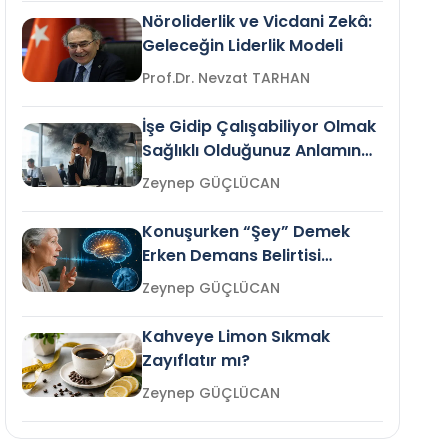
Nöroliderlik ve Vicdani Zekâ:
Geleceğin Liderlik Modeli
Prof.Dr. Nevzat TARHAN
İşe Gidip Çalışabiliyor Olmak
Sağlıklı Olduğunuz Anlamına
Gelir mi?
Zeynep GÜÇLÜCAN
Konuşurken “Şey” Demek
Erken Demans Belirtisi
Olabilir mi?
Zeynep GÜÇLÜCAN
Kahveye Limon Sıkmak
Zayıflatır mı?
Zeynep GÜÇLÜCAN