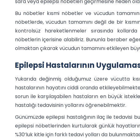
sara veya epilepsi nöbetleri geçirmesine neden ola
Bu nöbetler kısmi nöbetler ve vücudun tamamını e
nöbetlerde, vücudun tamamını değil de bir kısmın
kontrolsüz hareketlenmeler sırasında kollard
nöbetlerin içerisine alabiliriz. Bununla beraber e
olmaktan çıkarak vücudun tamamını etkileyen büyü
Epilepsi Hastalarının Uygulamas
Yukarıda değinmiş olduğumuz üzere vücutta kı
hastalarının hayatını ciddi oranda etkileyebilmekted
sorun ile karşılaşabilen hastaların en büyük istekle
hastalığı tedavisinin yollarını öğrenebilmektir.
Günümüzde epilepsi hastalığının ilaç ile tedavisi bul
epilepsi nöbetlerinden kurtularak günlük hayatların
%30’luk kitle için farklı tedavi yolları da bulunmaktad