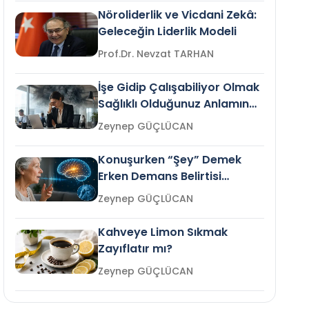
Nöroliderlik ve Vicdani Zekâ:
Geleceğin Liderlik Modeli
Prof.Dr. Nevzat TARHAN
İşe Gidip Çalışabiliyor Olmak
Sağlıklı Olduğunuz Anlamına
Gelir mi?
Zeynep GÜÇLÜCAN
Konuşurken “Şey” Demek
Erken Demans Belirtisi
Olabilir mi?
Zeynep GÜÇLÜCAN
Kahveye Limon Sıkmak
Zayıflatır mı?
Zeynep GÜÇLÜCAN