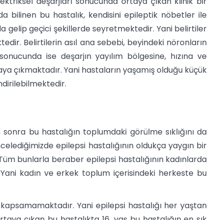
ektriksel deşarjları sonucunda ortaya çıkan klinik bir
a bilinen bu hastalık, kendisini epileptik nöbetler ile
 gelip geçici şekillerde seyretmektedir. Yani belirtiler
ir. Belirtilerin asıl ana sebebi, beyindeki nöronların
m sonucunda ise deşarjın yayılım bölgesine, hızına ve
rtaya çıkmaktadır. Yani hastaların yaşamış olduğu küçük
ndirilebilmektedir.
an sonra bu hastalığın toplumdaki görülme sıklığını da
elediğimizde epilepsi hastalığının oldukça yaygın bir
Tüm bunlarla beraber epilepsi hastalığının kadınlarda
 Yani kadın ve erkek toplum içerisindeki herkeste bu
da kapsamamaktadır. Yani epilepsi hastalığı her yaştan
rtaya çıkan bu hastalıkta 16. yaş bu hastalığın en sık