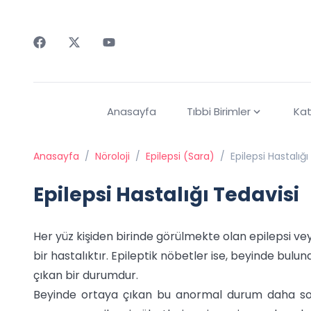
Faceebok
Twitter
Youtube
Anasayfa
Tıbbi Birimler
Kat
Anasayfa
/
Nöroloji
/
Epilepsi (Sara)
/
Epilepsi Hastalığı
Epilepsi Hastalığı Tedavisi
Her yüz kişiden birinde görülmekte olan epilepsi vey
bir hastalıktır. Epileptik nöbetler ise, beyinde bulu
çıkan bir durumdur.
Beyinde ortaya çıkan bu anormal durum daha son