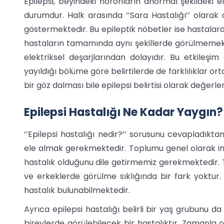
Epilepsi, beyindeki nöronların anormal şekildeki el
durumdur. Halk arasında ‘’Sara Hastalığı’’ olarak d
göstermektedir. Bu epileptik nöbetler ise hastalarda
hastaların tamamında aynı şekillerde görülmemekted
elektriksel deşarjlarından dolayıdır. Bu etkileşi
yayıldığı bölüme göre belirtilerde de farklılıklar o
bir göz dalması bile epilepsi belirtisi olarak değerle
Epilepsi Hastalığı Ne Kadar Yaygın?
‘’Epilepsi hastalığı nedir?’’ sorusunu cevapladıkt
ele almak gerekmektedir. Toplumu genel olarak inc
hastalık olduğunu dile getirmemiz gerekmektedir. 
ve erkeklerde görülme sıklığında bir fark yoktur.
hastalık bulunabilmektedir.
Ayrıca epilepsi hastalığı belirli bir yaş grubunu 
bireylerde görülebilecek bir hastalıktır. Zamanla o