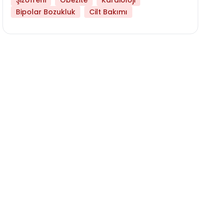
Şizofreni
Obezite
Kardioloji
Bipolar Bozukluk
Cilt Bakımı
Hangi Yaşta Hangi Testi Yaptırmanız Gerekt