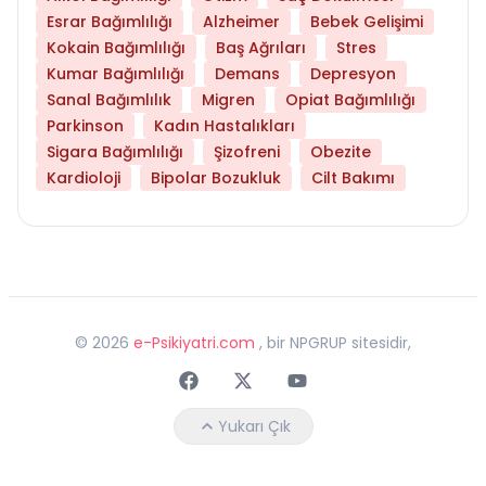
Esrar Bağımlılığı
Alzheimer
Bebek Gelişimi
Kokain Bağımlılığı
Baş Ağrıları
Stres
Kumar Bağımlılığı
Demans
Depresyon
Sanal Bağımlılık
Migren
Opiat Bağımlılığı
Parkinson
Kadın Hastalıkları
Sigara Bağımlılığı
Şizofreni
Obezite
Kardioloji
Bipolar Bozukluk
Cilt Bakımı
©
2026
e-Psikiyatri.com
, bir NPGRUP sitesidir,
Faceebok
Twitter
Youtube
Yukarı Çık