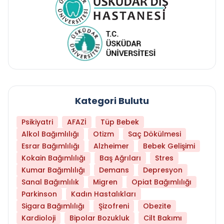
Kategori Bulutu
Psikiyatri
AFAZİ
Tüp Bebek
Alkol Bağımlılığı
Otizm
Saç Dökülmesi
Esrar Bağımlılığı
Alzheimer
Bebek Gelişimi
Kokain Bağımlılığı
Baş Ağrıları
Stres
Kumar Bağımlılığı
Demans
Depresyon
Sanal Bağımlılık
Migren
Opiat Bağımlılığı
Parkinson
Kadın Hastalıkları
Sigara Bağımlılığı
Şizofreni
Obezite
Kardioloji
Bipolar Bozukluk
Cilt Bakımı