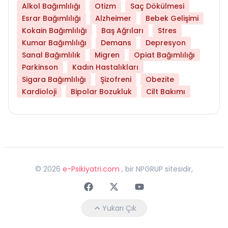
Alkol Bağımlılığı
Otizm
Saç Dökülmesi
Esrar Bağımlılığı
Alzheimer
Bebek Gelişimi
Kokain Bağımlılığı
Baş Ağrıları
Stres
Kumar Bağımlılığı
Demans
Depresyon
Sanal Bağımlılık
Migren
Opiat Bağımlılığı
Parkinson
Kadın Hastalıkları
Sigara Bağımlılığı
Şizofreni
Obezite
Kardioloji
Bipolar Bozukluk
Cilt Bakımı
©
2026
e-Psikiyatri.com
, bir NPGRUP sitesidir,
Faceebok
Twitter
Youtube
Yukarı Çık