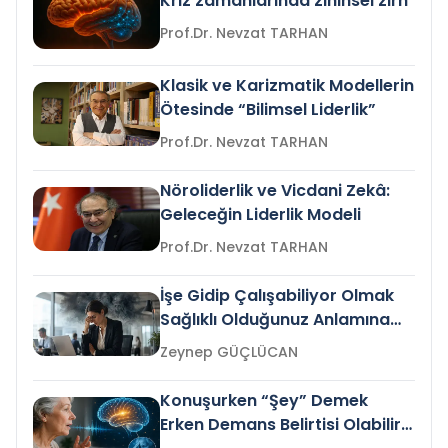
Kriz zamanlarında zihinsel zırh
Prof.Dr. Nevzat TARHAN
Klasik ve Karizmatik Modellerin
Ötesinde “Bilimsel Liderlik”
Prof.Dr. Nevzat TARHAN
Nöroliderlik ve Vicdani Zekâ:
Geleceğin Liderlik Modeli
Prof.Dr. Nevzat TARHAN
İşe Gidip Çalışabiliyor Olmak
Sağlıklı Olduğunuz Anlamına
Gelir mi?
Zeynep GÜÇLÜCAN
Konuşurken “Şey” Demek
Erken Demans Belirtisi Olabilir