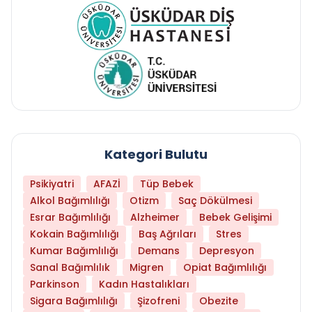
Kategori Bulutu
Psikiyatri
AFAZİ
Tüp Bebek
Alkol Bağımlılığı
Otizm
Saç Dökülmesi
Esrar Bağımlılığı
Alzheimer
Bebek Gelişimi
Kokain Bağımlılığı
Baş Ağrıları
Stres
Kumar Bağımlılığı
Demans
Depresyon
Sanal Bağımlılık
Migren
Opiat Bağımlılığı
Parkinson
Kadın Hastalıkları
Sigara Bağımlılığı
Şizofreni
Obezite