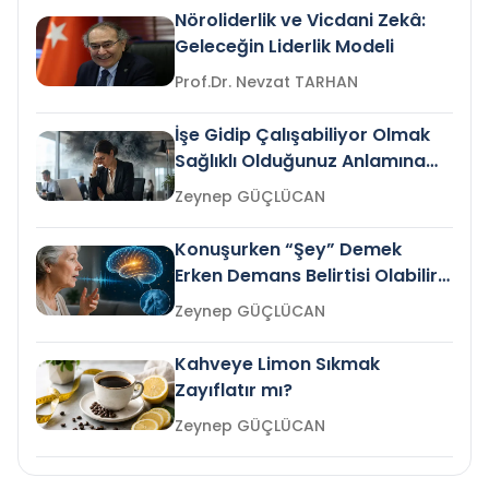
Nöroliderlik ve Vicdani Zekâ:
Geleceğin Liderlik Modeli
Prof.Dr. Nevzat TARHAN
İşe Gidip Çalışabiliyor Olmak
Sağlıklı Olduğunuz Anlamına
Gelir mi?
Zeynep GÜÇLÜCAN
Konuşurken “Şey” Demek
Erken Demans Belirtisi Olabilir
mi?
Zeynep GÜÇLÜCAN
Kahveye Limon Sıkmak
Zayıflatır mı?
Zeynep GÜÇLÜCAN