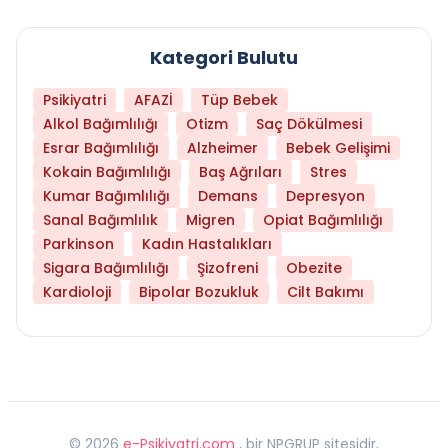
Kategori Bulutu
Psikiyatri
AFAZİ
Tüp Bebek
Alkol Bağımlılığı
Otizm
Saç Dökülmesi
Esrar Bağımlılığı
Alzheimer
Bebek Gelişimi
Kokain Bağımlılığı
Baş Ağrıları
Stres
Kumar Bağımlılığı
Demans
Depresyon
Sanal Bağımlılık
Migren
Opiat Bağımlılığı
Parkinson
Kadın Hastalıkları
Sigara Bağımlılığı
Şizofreni
Obezite
Kardioloji
Bipolar Bozukluk
Cilt Bakımı
©
2026
e-Psikiyatri.com
, bir NPGRUP sitesidir,