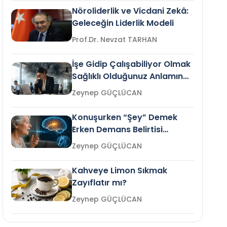
Nöroliderlik ve Vicdani Zekâ:
Geleceğin Liderlik Modeli
Prof.Dr. Nevzat TARHAN
İşe Gidip Çalışabiliyor Olmak
Sağlıklı Olduğunuz Anlamına
Gelir mi?
Zeynep GÜÇLÜCAN
Konuşurken “Şey” Demek
Erken Demans Belirtisi
Olabilir mi?
Zeynep GÜÇLÜCAN
Kahveye Limon Sıkmak
Zayıflatır mı?
Zeynep GÜÇLÜCAN