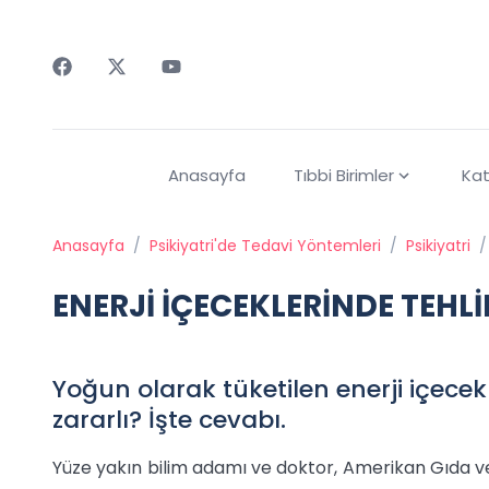
Faceebok
Twitter
Youtube
Anasayfa
Tıbbi Birimler
Kat
Anasayfa
/
Psikiyatri'de Tedavi Yöntemleri
/
Psikiyatri
/
ENERJİ İÇECEKLERİNDE TEHLİ
Yoğun olarak tüketilen enerji içecek
zararlı? İşte cevabı.
Yüze yakın bilim adamı ve doktor, Amerikan Gıda ve