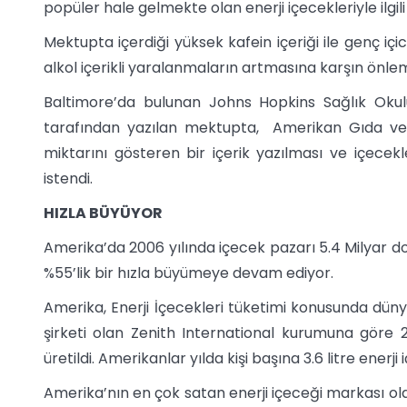
popüler hale gelmekte olan enerji içecekleriyle ilgil
Mektupta içerdiği yüksek kafein içeriği ile genç içi
alkol içerikli yaralanmaların artmasına karşın önlem
Baltimore’da bulunan Johns Hopkins Sağlık Okulu
tarafından yazılan mektupta, Amerikan Gıda ve 
miktarını gösteren bir içerik yazılması ve içecekler
istendi.
HIZLA BÜYÜYOR
Amerika’da 2006 yılında içecek pazarı 5.4 Milyar dola
%55’lik bir hızla büyümeye devam ediyor.
Amerika, Enerji İçecekleri tüketimi konusunda dünya
şirketi olan Zenith International kurumuna göre 2
üretildi. Amerikanlar yılda kişi başına 3.6 litre enerji
Amerika’nın en çok satan enerji içeceği markası ol