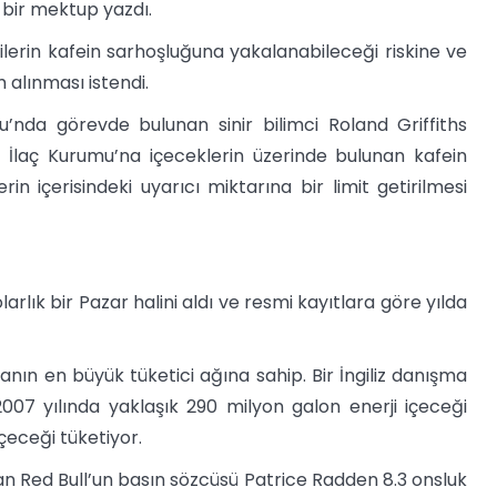
i bir mektup yazdı.
cilerin kafein sarhoşluğuna yakalanabileceği riskine ve
 alınması istendi.
’nda görevde bulunan sinir bilimci Roland Griffiths
İlaç Kurumu’na içeceklerin üzerinde bulunan kafein
in içerisindeki uyarıcı miktarına bir limit getirilmesi
rlık bir Pazar halini aldı ve resmi kayıtlara göre yılda
nın en büyük tüketici ağına sahip. Bir İngiliz danışma
007 yılında yaklaşık 290 milyon galon enerji içeceği
 içeceği tüketiyor.
an Red Bull’un basın sözcüsü Patrice Radden 8.3 onsluk