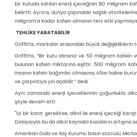
bir kutuda satılan enerji içeceğinin 80 miligram kaf
belirtti. Ayrıca, dünya çapındaki sağlık otoriteler
miligram’a kadar kafein almanın ters etki yapmayaca
TEHLİKE YARATABİLİR
Griffiths, markalar arasındaki büyük değişikliklerin t
Griffiths, “Bir kutu alırsınız ve 50 miligram kafein
bulunan kafein miktarına eşittir. 500 miligram kaf
insanın kafein bağımlısı olmasına, öfke haline bürü
ve çarpıntıya yol açabilir.” dedi.
Aynı zamanda enerji içeceklerinin çoğunlukla alkol i
şöyle devam etti:
"İyi bir kanıt gerekirse, alkol ile enerji içeceği kar
Dolayısıyla bu da alkol kaynaklı kazaların artışına s
Amerikan Gıda ve İlaç Kurumu basın sözcüsü Michael