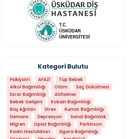
Kategori Bulutu
Psikiyatri
AFAZİ
Tüp Bebek
Alkol Bağımlılığı
Otizm
Saç Dökülmesi
Esrar Bağımlılığı
Alzheimer
Bebek Gelişimi
Kokain Bağımlılığı
Baş Ağrıları
Stres
Kumar Bağımlılığı
Libido Yüksekliği
Demans
Depresyon
Sanal Bağımlılık
Migren
Opiat Bağımlılığı
Parkinson
Kadın Hastalıkları
Sigara Bağımlılığı