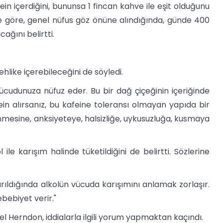
ein içerdiğini, bununsa 1 fincan kahve ile eşit olduğunu
ine göre, genel nüfus göz önüne alındığında, günde 400
ğını belirtti.
ehlike içerebileceğini de söyledi.
 vücudunuza nüfuz eder. Bu bir dağ çiçeğinin içeriğinde
ein alırsanız, bu kafeine toleransı olmayan yapıda bir
nmesine, anksiyeteye, halsizliğe, uykusuzluğa, kusmaya
le karışım halinde tüketildiğini de belirtti. Sözlerine
ıştırıldığında alkolün vücuda karışımını anlamak zorlaşır.
ebebiyet verir."
 Herndon, iddialarla ilgili yorum yapmaktan kaçındı.