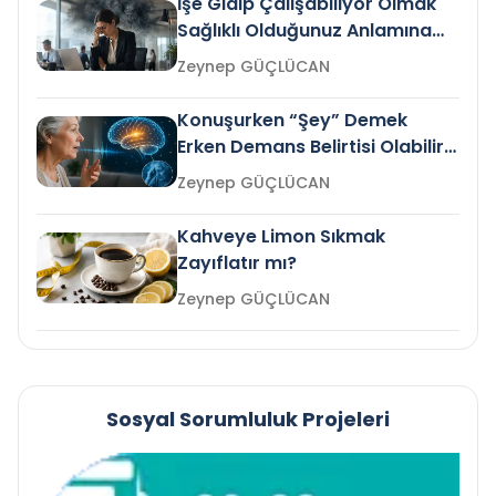
İşe Gidip Çalışabiliyor Olmak
Sağlıklı Olduğunuz Anlamına
Gelir mi?
Zeynep GÜÇLÜCAN
Konuşurken “Şey” Demek
Erken Demans Belirtisi Olabilir
mi?
Zeynep GÜÇLÜCAN
Kahveye Limon Sıkmak
Zayıflatır mı?
Zeynep GÜÇLÜCAN
Sosyal Sorumluluk Projeleri