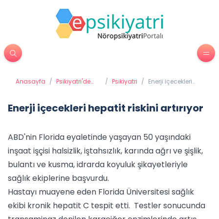
Anasayfa
/
Psikiyatri'de
/
Psikiyatri
/
Enerji içecekleri
Tedavi
hepatit riskini
Yöntemleri
artırıyor
Enerji içecekleri hepatit riskini artırıyor
ABD'nin Florida eyaletinde yaşayan 50 yaşındaki
inşaat işçisi halsizlik, iştahsızlık, karında ağrı ve şişlik,
bulantı ve kusma, idrarda koyuluk şikayetleriyle
sağlık ekiplerine başvurdu.
Hastayı muayene eden Florida Üniversitesi sağlık
ekibi kronik hepatit C tespit etti. Testler sonucunda