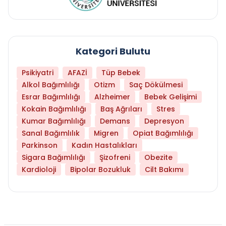
Kategori Bulutu
Psikiyatri
AFAZİ
Tüp Bebek
Alkol Bağımlılığı
Otizm
Saç Dökülmesi
Esrar Bağımlılığı
Alzheimer
Bebek Gelişimi
Kokain Bağımlılığı
Baş Ağrıları
Stres
Kumar Bağımlılığı
Demans
Depresyon
Sanal Bağımlılık
Migren
Opiat Bağımlılığı
Parkinson
Kadın Hastalıkları
Sigara Bağımlılığı
Şizofreni
Obezite
Kardioloji
Bipolar Bozukluk
Cilt Bakımı